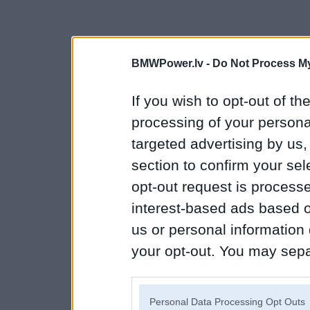
BMWPower.lv -
Do Not Process My
If you wish to opt-out of the
processing of your personal
targeted advertising by us
section to confirm your sel
opt-out request is proces
interest-based ads based o
us or personal information d
your opt-out. You may separ
disclosure of your personal
IAB’s list of downstream pa
Personal Data Processing Opt Outs