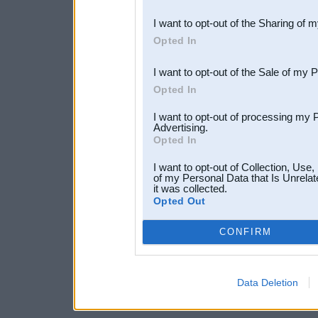
also be disclosed by us to 
I want to opt-out of the Sharing of 
Downstream Participants
th
Opted In
third parties.
I want to opt-out of the Sale of my 
Opted In
I want to opt-out of processing my 
Advertising.
Opted In
I want to opt-out of Collection, Use
of my Personal Data that Is Unrelat
it was collected.
Opted Out
CONFIRM
Data Deletion