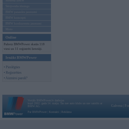
Mēneša BMW
Sērijveida tūnings
BMW pasaules jaunumi
BMW koncepti
BMW konkurentu jaunumi
Moto
Online
Pašreiz BMWPower skatās 118
viesi un 11 reģistrēti lietotāji.
Ienākt BMWPower
• Pieslēgties
• Reģistrēties
• Aizmirsi paroli?
Vortāls BMWPower.lv darbojas
kopš 2002. gada 14. maija. Tas nav auto klubs un nav saistīts ar
Galvena
|
Fo
BMW AG.
Par BMWPower
|
Kontakti
|
Reklāma