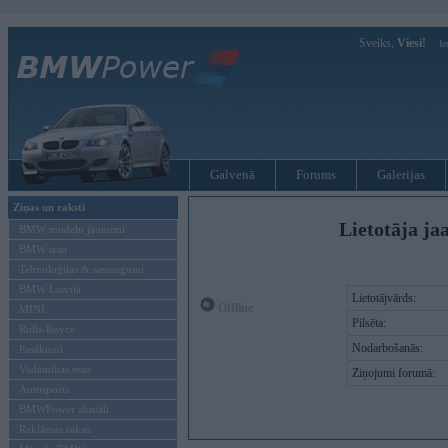
Sveiks,
Viesi!
Ie
Galvenā
Forums
Galerijas
Ziņas un raksti
Lietotāja ja
BMW modeļu jaunumi
BMW testi
Tehnoloģijas & sasniegumi
BMW Latvijā
Lietotājvārds:
Offline
MINI
Pilsēta:
Rolls-Royce
Nodarbošanās:
Pasākumi
Vadāmības tests
Ziņojumi forumā:
Autosports
BMWPower aktuāli
Reklāmas raksti