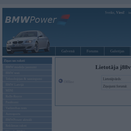
Sveiks,
Viesi!
Ie
Galvenā
Forums
Galerijas
Ziņas un raksti
Lietotāja j88
BMW modeļu jaunumi
BMW testi
Tehnoloģijas & sasniegumi
Lietotājvārds:
Offline
BMW Latvijā
Ziņojumi forumā:
MINI
Rolls-Royce
Pasākumi
Vadāmības tests
Autosports
BMWPower aktuāli
Reklāmas raksti