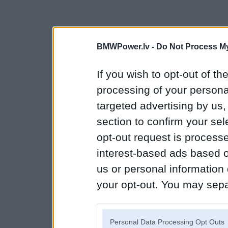
BMWPower.lv -
Do Not Process My
If you wish to opt-out of the
processing of your personal
targeted advertising by us
section to confirm your sel
opt-out request is proces
interest-based ads based o
us or personal information d
your opt-out. You may separ
disclosure of your personal
IAB’s list of downstream pa
Personal Data Processing Opt Outs