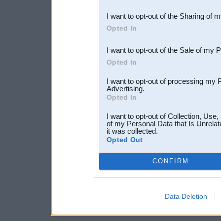
also be disclosed by us to 
I want to opt-out of the Sharing of 
Downstream Participants
th
Opted In
third parties.
I want to opt-out of the Sale of my 
Opted In
I want to opt-out of processing my 
Advertising.
Opted In
I want to opt-out of Collection, Use
of my Personal Data that Is Unrelat
it was collected.
Opted Out
CONFIRM
Data Deletion