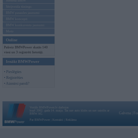
Mēneša BMW
Sērijveida tūnings
BMW pasaules jaunumi
BMW koncepti
BMW konkurentu jaunumi
Moto
Online
Pašreiz BMWPower skatās 140
viesi un 3 reģistrēti lietotāji.
Ienākt BMWPower
• Pieslēgties
• Reģistrēties
• Aizmirsi paroli?
Vortāls BMWPower.lv darbojas
kopš 2002. gada 14. maija. Tas nav auto klubs un nav saistīts ar
Galvena
|
Fo
BMW AG.
Par BMWPower
|
Kontakti
|
Reklāma