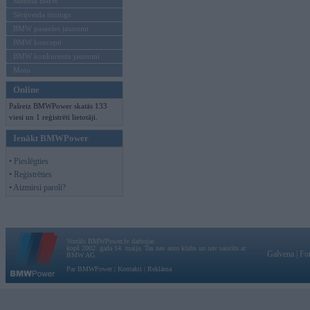
Mēneša BMW
Sērijveida tūnings
BMW pasaules jaunumi
BMW koncepti
BMW konkurentu jaunumi
Moto
Online
Pašreiz BMWPower skatās 133
viesi un 1 reģistrēti lietotāji.
Ienākt BMWPower
• Pieslēgties
• Reģistrēties
• Aizmirsi paroli?
Vortāls BMWPower.lv darbojas
kopš 2002. gada 14. maija. Tas nav auto klubs un nav saistīts ar
Galvena
|
Fo
BMW AG.
Par BMWPower
|
Kontakti
|
Reklāma