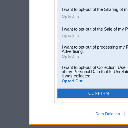
also be disclosed by us to 
I want to opt-out of the Sharing of 
Downstream Participants
th
Opted In
third parties.
I want to opt-out of the Sale of my 
Opted In
I want to opt-out of processing my 
Advertising.
Opted In
I want to opt-out of Collection, Use
of my Personal Data that Is Unrelat
it was collected.
Opted Out
CONFIRM
Data Deletion