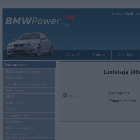
Sveiks,
Viesi!
Ie
Galvenā
Forums
Galerijas
Ziņas un raksti
Lietotāja j8
BMW modeļu jaunumi
BMW testi
Tehnoloģijas & sasniegumi
BMW Latvijā
Lietotājvārds:
Offline
MINI
Ziņojumi forumā:
Rolls-Royce
Pasākumi
Vadāmības tests
Autosports
BMWPower aktuāli
Reklāmas raksti