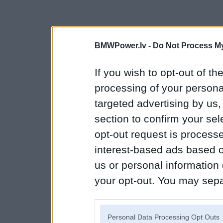
BMWPower.lv -
Do Not Process My
If you wish to opt-out of the
processing of your personal
targeted advertising by us
section to confirm your sel
opt-out request is proces
interest-based ads based o
us or personal information d
your opt-out. You may separ
disclosure of your personal
IAB’s list of downstream pa
Personal Data Processing Opt Outs