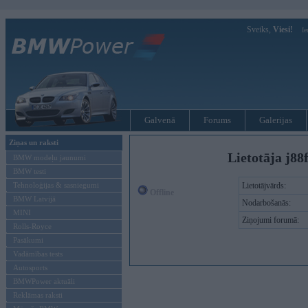
Sveiks,
Viesi!
Ie
Galvenā
Forums
Galerijas
Ziņas un raksti
Lietotāja j88
BMW modeļu jaunumi
BMW testi
Tehnoloģijas & sasniegumi
Lietotājvārds:
Offline
BMW Latvijā
Nodarbošanās:
MINI
Ziņojumi forumā:
Rolls-Royce
Pasākumi
Vadāmības tests
Autosports
BMWPower aktuāli
Reklāmas raksti