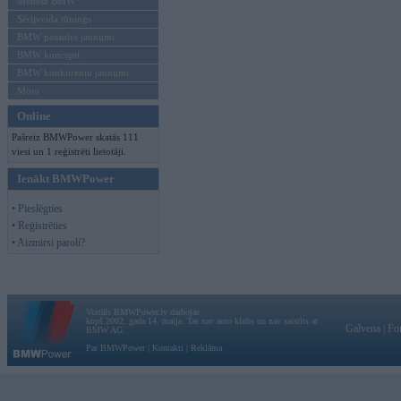
Mēneša BMW
Sērijveida tūnings
BMW pasaules jaunumi
BMW koncepti
BMW konkurentu jaunumi
Moto
Online
Pašreiz BMWPower skatās 111
viesi un 1 reģistrēti lietotāji.
Ienākt BMWPower
• Pieslēgties
• Reģistrēties
• Aizmirsi paroli?
Vortāls BMWPower.lv darbojas
kopš 2002. gada 14. maija. Tas nav auto klubs un nav saistīts ar
Galvena
|
Fo
BMW AG.
Par BMWPower
|
Kontakti
|
Reklāma