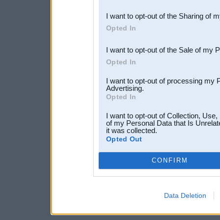
also be disclosed by us to 
I want to opt-out of the Sharing of 
Downstream Participants
th
Opted In
third parties.
I want to opt-out of the Sale of my 
Opted In
I want to opt-out of processing my 
Advertising.
Opted In
I want to opt-out of Collection, Use
of my Personal Data that Is Unrelat
it was collected.
Opted Out
CONFIRM
Data Deletion