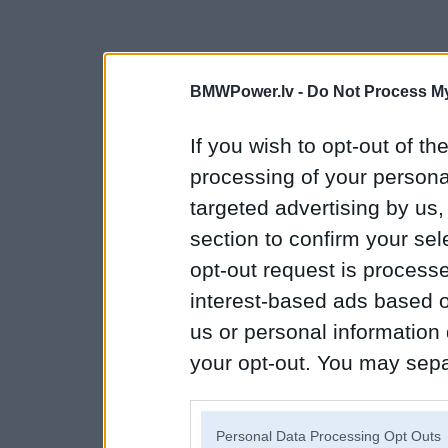
BMWPower.lv -
Do Not Process My
If you wish to opt-out of the
processing of your personal
targeted advertising by us
section to confirm your sel
opt-out request is proces
interest-based ads based o
us or personal information d
your opt-out. You may separ
disclosure of your personal
IAB’s list of downstream pa
Personal Data Processing Opt Outs