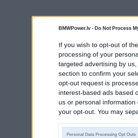
BMWPower.lv -
Do Not Process My
If you wish to opt-out of the
processing of your personal
targeted advertising by us
section to confirm your sel
opt-out request is proces
interest-based ads based o
us or personal information d
your opt-out. You may separ
disclosure of your personal
IAB’s list of downstream pa
Personal Data Processing Opt Outs