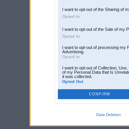
also be disclosed by us to 
I want to opt-out of the Sharing of 
Downstream Participants
th
Opted In
third parties.
I want to opt-out of the Sale of my 
Opted In
I want to opt-out of processing my 
Advertising.
Opted In
I want to opt-out of Collection, Use
of my Personal Data that Is Unrelat
it was collected.
Opted Out
CONFIRM
Data Deletion