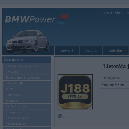
Sveiks,
Viesi!
Ie
Galvenā
Forums
Galerijas
Ziņas un raksti
Lietotāja 
BMW modeļu jaunumi
BMW testi
Tehnoloģijas & sasniegumi
Lietotājvārds:
BMW Latvijā
Ziņojumi forumā:
MINI
Rolls-Royce
Pasākumi
Vadāmības tests
Autosports
Offline
BMWPower aktuāli
Reklāmas raksti