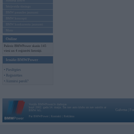
Mēneša BMW
Sērijveida tūnings
BMW pasaules jaunumi
BMW koncepti
BMW konkurentu jaunumi
Moto
Online
Pašreiz BMWPower skatās 145
viesi un 4 reģistrēti lietotāji.
Ienākt BMWPower
• Pieslēgties
• Reģistrēties
• Aizmirsi paroli?
Vortāls BMWPower.lv darbojas
kopš 2002. gada 14. maija. Tas nav auto klubs un nav saistīts ar
Galvena
|
Fo
BMW AG.
Par BMWPower
|
Kontakti
|
Reklāma