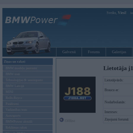
Sveiks,
Viesi!
Ie
Galvenā
Forums
Galerijas
Ziņas un raksti
Lietotāja j
BMW modeļu jaunumi
BMW testi
Tehnoloģijas & sasniegumi
Lietotājvārds:
BMW Latvijā
Braucu ar:
MINI
Rolls-Royce
Nodarbošanās:
Pasākumi
Vadāmības tests
Intereses:
Autosports
Ziņojumi forumā:
Offline
BMWPower aktuāli
Reklāmas raksti