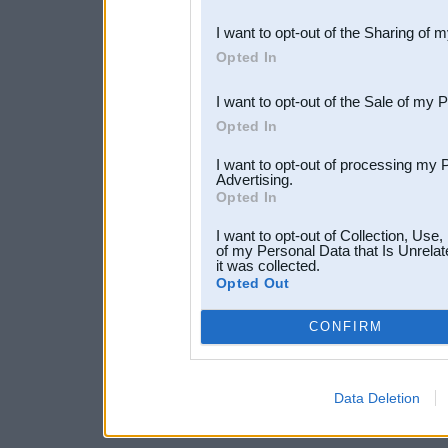
also be disclosed by us to 
I want to opt-out of the Sharing of 
Downstream Participants
th
Opted In
third parties.
I want to opt-out of the Sale of my 
Opted In
I want to opt-out of processing my 
Advertising.
Opted In
I want to opt-out of Collection, Use
of my Personal Data that Is Unrelat
it was collected.
Opted Out
CONFIRM
Data Deletion