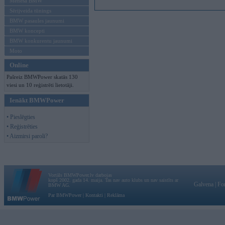
Mēneša BMW
Sērijveida tūnings
BMW pasaules jaunumi
BMW koncepti
BMW konkurentu jaunumi
Moto
Online
Pašreiz BMWPower skatās 130
viesi un 10 reģistrēti lietotāji.
Ienākt BMWPower
• Pieslēgties
• Reģistrēties
• Aizmirsi paroli?
Vortāls BMWPower.lv darbojas
kopš 2002. gada 14. maija. Tas nav auto klubs un nav saistīts ar
Galvena
|
Fo
BMW AG.
Par BMWPower
|
Kontakti
|
Reklāma