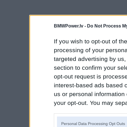
BMWPower.lv -
Do Not Process My
If you wish to opt-out of the
processing of your personal
targeted advertising by us
section to confirm your sel
opt-out request is proces
interest-based ads based o
us or personal information d
your opt-out. You may separ
disclosure of your personal
IAB’s list of downstream pa
Personal Data Processing Opt Outs