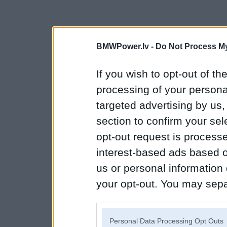
BMWPower.lv -
Do Not Process My
If you wish to opt-out of the
processing of your personal
targeted advertising by us
section to confirm your sel
opt-out request is proces
interest-based ads based o
us or personal information d
your opt-out. You may separ
disclosure of your personal
IAB’s list of downstream pa
Personal Data Processing Opt Outs