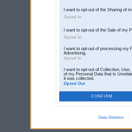
also be disclosed by us to 
I want to opt-out of the Sharing of 
Downstream Participants
th
Opted In
third parties.
I want to opt-out of the Sale of my 
Opted In
I want to opt-out of processing my 
Advertising.
Opted In
I want to opt-out of Collection, Use
of my Personal Data that Is Unrelat
it was collected.
Opted Out
CONFIRM
Data Deletion