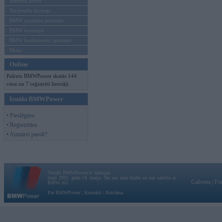
Mēneša BMW
Sērijveida tūnings
BMW pasaules jaunumi
BMW koncepti
BMW konkurentu jaunumi
Moto
Online
Pašreiz BMWPower skatās 144
viesi un 7 reģistrēti lietotāji.
Ienākt BMWPower
• Pieslēgties
• Reģistrēties
• Aizmirsi paroli?
Vortāls BMWPower.lv darbojas
kopš 2002. gada 14. maija. Tas nav auto klubs un nav saistīts ar
Galvena
|
Fo
BMW AG.
Par BMWPower
|
Kontakti
|
Reklāma