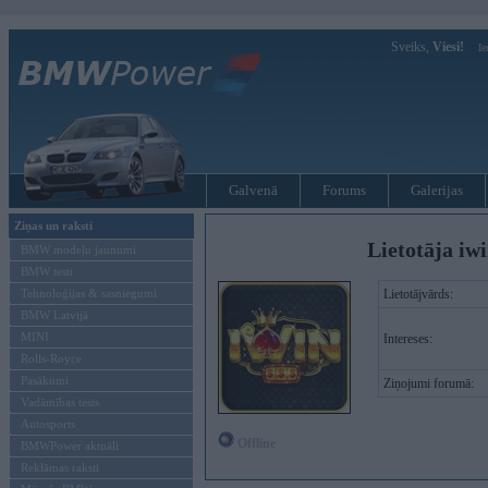
Sveiks,
Viesi!
Ie
Galvenā
Forums
Galerijas
Ziņas un raksti
Lietotāja iw
BMW modeļu jaunumi
BMW testi
Tehnoloģijas & sasniegumi
Lietotājvārds:
BMW Latvijā
MINI
Intereses:
Rolls-Royce
Pasākumi
Ziņojumi forumā:
Vadāmības tests
Autosports
Offline
BMWPower aktuāli
Reklāmas raksti