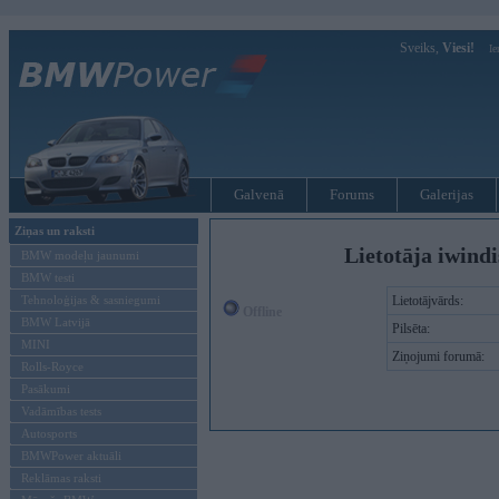
Sveiks,
Viesi!
Ie
Galvenā
Forums
Galerijas
Ziņas un raksti
Lietotāja iwindi
BMW modeļu jaunumi
BMW testi
Tehnoloģijas & sasniegumi
Lietotājvārds:
Offline
BMW Latvijā
Pilsēta:
MINI
Ziņojumi forumā:
Rolls-Royce
Pasākumi
Vadāmības tests
Autosports
BMWPower aktuāli
Reklāmas raksti