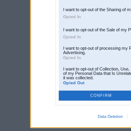
also be disclosed by us to 
I want to opt-out of the Sharing of 
Downstream Participants
th
Opted In
third parties.
I want to opt-out of the Sale of my 
Opted In
I want to opt-out of processing my 
Advertising.
Opted In
I want to opt-out of Collection, Use
of my Personal Data that Is Unrelat
it was collected.
Opted Out
CONFIRM
Data Deletion