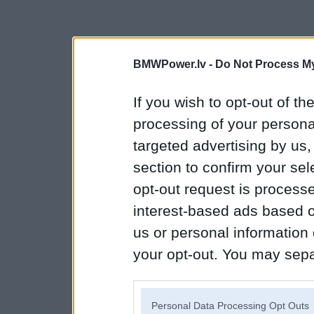
BMWPower.lv -
Do Not Process My
If you wish to opt-out of the
processing of your personal
targeted advertising by us
section to confirm your sel
opt-out request is proces
interest-based ads based o
us or personal information d
your opt-out. You may separ
disclosure of your personal
IAB’s list of downstream pa
Personal Data Processing Opt Outs