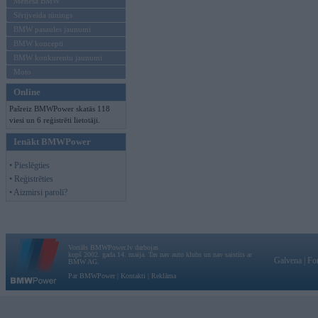
Mēneša BMW
Sērijveida tūnings
BMW pasaules jaunumi
BMW koncepti
BMW konkurentu jaunumi
Moto
Online
Pašreiz BMWPower skatās 118
viesi un 6 reģistrēti lietotāji.
Ienākt BMWPower
• Pieslēgties
• Reģistrēties
• Aizmirsi paroli?
Vortāls BMWPower.lv darbojas
kopš 2002. gada 14. maija. Tas nav auto klubs un nav saistīts ar
Galvena
|
Fo
BMW AG.
Par BMWPower
|
Kontakti
|
Reklāma