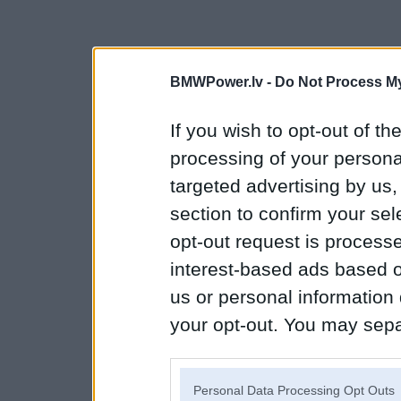
BMWPower.lv -
Do Not Process My
If you wish to opt-out of the
processing of your personal
targeted advertising by us
section to confirm your sel
opt-out request is proces
interest-based ads based o
us or personal information d
your opt-out. You may separ
disclosure of your personal
IAB’s list of downstream pa
Personal Data Processing Opt Outs