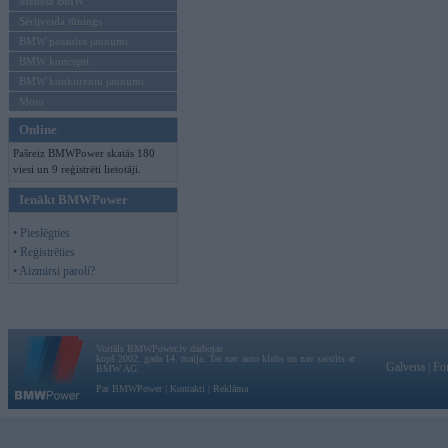
Mēneša BMW
Sērijveida tūnings
BMW pasaules jaunumi
BMW koncepti
BMW konkurentu jaunumi
Moto
Online
Pašreiz BMWPower skatās 180
viesi un 9 reģistrēti lietotāji.
Ienākt BMWPower
• Pieslēgties
• Reģistrēties
• Aizmirsi paroli?
Vortāls BMWPower.lv darbojas
kopš 2002. gada 14. maija. Tas nav auto klubs un nav saistīts ar
Galvena
|
Fo
BMW AG.
Par BMWPower
|
Kontakti
|
Reklāma