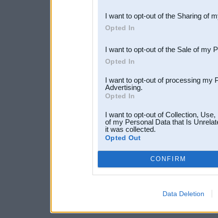
also be disclosed by us to 
I want to opt-out of the Sharing of 
Downstream Participants
th
Opted In
third parties.
I want to opt-out of the Sale of my 
Opted In
I want to opt-out of processing my 
Advertising.
Opted In
I want to opt-out of Collection, Use
of my Personal Data that Is Unrelat
it was collected.
Opted Out
CONFIRM
Data Deletion