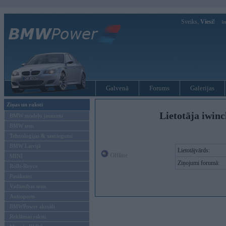
Sveiks,
Viesi!
Ie
Galvenā
Forums
Galerijas
Ziņas un raksti
Lietotāja iwinc
BMW modeļu jaunumi
BMW testi
Tehnoloģijas & sasniegumi
BMW Latvijā
Lietotājvārds:
Offline
MINI
Ziņojumi forumā:
Rolls-Royce
Pasākumi
Vadāmības tests
Autosports
BMWPower aktuāli
Reklāmas raksti