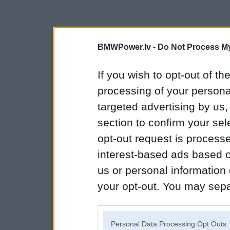
BMWPower.lv -
Do Not Process My
If you wish to opt-out of the
processing of your personal
targeted advertising by us
section to confirm your sel
opt-out request is proces
interest-based ads based o
us or personal information d
your opt-out. You may separ
disclosure of your personal
IAB’s list of downstream pa
Personal Data Processing Opt Outs