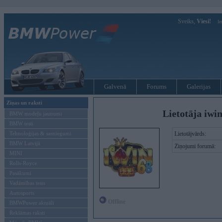
Sveiks,
Viesi!
Ie
Galvenā
Forums
Galerijas
Ziņas un raksti
Lietotāja iwi
BMW modeļu jaunumi
BMW testi
Tehnoloģijas & sasniegumi
Lietotājvārds:
BMW Latvijā
Ziņojumi forumā:
MINI
Rolls-Royce
Pasākumi
Vadāmības tests
Autosports
Offline
BMWPower aktuāli
Reklāmas raksti