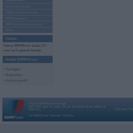
Mēneša BMW
Sērijveida tūnings
BMW pasaules jaunumi
BMW koncepti
BMW konkurentu jaunumi
Moto
Online
Pašreiz BMWPower skatās 224
viesi un 8 reģistrēti lietotāji.
Ienākt BMWPower
• Pieslēgties
• Reģistrēties
• Aizmirsi paroli?
Vortāls BMWPower.lv darbojas
kopš 2002. gada 14. maija. Tas nav auto klubs un nav saistīts ar
Galvena
|
Fo
BMW AG.
Par BMWPower
|
Kontakti
|
Reklāma