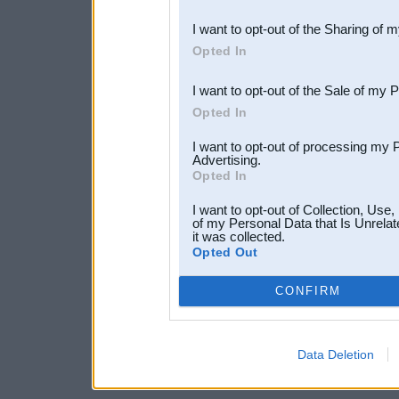
also be disclosed by us to 
I want to opt-out of the Sharing of 
Downstream Participants
th
Opted In
third parties.
I want to opt-out of the Sale of my 
Opted In
I want to opt-out of processing my 
Advertising.
Opted In
I want to opt-out of Collection, Use
of my Personal Data that Is Unrelat
it was collected.
Opted Out
CONFIRM
Data Deletion