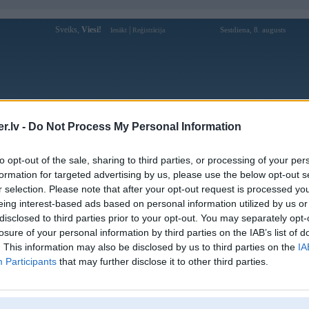
Sveiks,
Viesi!
|
Sestdiena, 8. augusts
Ienākt
Reģistrācija
Forums
Galerijas
Reģistrācija
Lietotāji
Meklētājs
.lv -
Do Not Process My Personal Information
Lietotāja iwin68gzwk profils
to opt-out of the sale, sharing to third parties, or processing of your per
formation for targeted advertising by us, please use the below opt-out s
Lietotājvārds:
iwin68gzwk
r selection. Please note that after your opt-out request is processed y
eing interest-based ads based on personal information utilized by us or
Ziņojumi forumā:
0
disclosed to third parties prior to your opt-out. You may separately opt-
Pēdējie ziņojumi forumā
[
]
losure of your personal information by third parties on the IAB’s list of
. This information may also be disclosed by us to third parties on the
IA
Participants
that may further disclose it to other third parties.