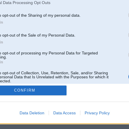
l Data Processing Opt Outs
o opt-out of the Sharing of my personal data.
In
o opt-out of the Sale of my Personal Data.
In
to opt-out of processing my Personal Data for Targeted
ing.
In
o opt-out of Collection, Use, Retention, Sale, and/or Sharing
ersonal Data that Is Unrelated with the Purposes for which it
lected.
Out
CONFIRM
 un nav saistīts ar
Galvena
|
Forums
|
Galerijas
|
Reģistrācija
|
Lietotaāji
|
Meklētājs
|
Reklā
Data Deletion
Data Access
Privacy Policy