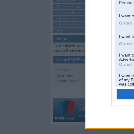
Mēneša BMW
Persona
Sērijveida tūnings
BMW pasaules jaunumi
I want t
BMW koncepti
Opted 
BMW konkurentu jaunumi
Moto
I want t
Online
Opted 
Pašreiz BMWPower skatās 760
viesi un 5 reģistrēti lietotāji.
I want 
Advertis
Ienākt BMWPower
Opted 
• Pieslēgties
• Reģistrēties
I want t
of my P
• Aizmirsi paroli?
was col
Opted 
Vortāls BMWPower.lv darbojas
kopš 2002. gada 14. maija. Tas nav auto klubs
BMW AG.
Par BMWPower
|
Kontakti
|
Reklāma