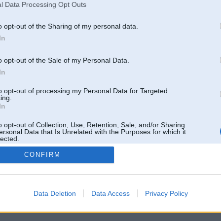
l Data Processing Opt Outs
o opt-out of the Sharing of my personal data.
In
o opt-out of the Sale of my Personal Data.
In
to opt-out of processing my Personal Data for Targeted
ing.
In
o opt-out of Collection, Use, Retention, Sale, and/or Sharing
ersonal Data that Is Unrelated with the Purposes for which it
lected.
Out
CONFIRM
 un nav saistīts ar
Galvena
|
Forums
|
Galerijas
|
Reģistrācija
|
Lietotaāji
|
Meklētājs
|
Reklā
Data Deletion
Data Access
Privacy Policy