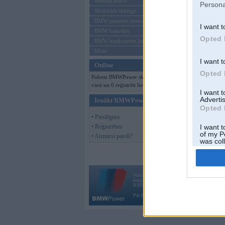
Mēneša BMW
Persona
Sērijveida tūnings
BMW pasaules jaunumi
I want t
BMW koncepti
Opted 
BMW konkurentu jaunumi
Moto
I want t
Online
Opted 
Pašreiz BMWPower skatās 102
viesi un 0 reģistrēti lietotāji.
I want 
Advertis
Ienākt BMWPower
Opted 
• Pieslēgties
• Reģistrēties
I want t
of my P
• Aizmirsi paroli?
was col
Opted 
Vortāls BMWPower.lv darbojas
kopš 2002. gada 14. maija. Tas nav auto klubs
BMW AG.
Par BMWPower
|
Kontakti
|
Reklāma