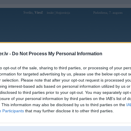
Sveiks,
Viesi!
|
Piektdiena, 7. augusts
Ienākt
Reģistrācija
Forums
Galerijas
Reģistrācija
Lietotāji
Meklētājs
.lv -
Do Not Process My Personal Information
Lietotāja ivarzz1 profils
to opt-out of the sale, sharing to third parties, or processing of your per
formation for targeted advertising by us, please use the below opt-out s
Pēdējo reizi manīts: 25. Feb 2025, 22:43
r selection. Please note that after your opt-out request is processed y
eing interest-based ads based on personal information utilized by us or
Lietotājvārds:
ivarzz1
disclosed to third parties prior to your opt-out. You may separately opt-
Ziņojumi forumā:
1
losure of your personal information by third parties on the IAB’s list of
Pēdējie ziņojumi forumā
[
]
. This information may also be disclosed by us to third parties on the
IA
Participants
that may further disclose it to other third parties.