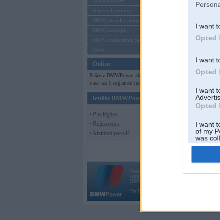
Mēneša BMW
Persona
Sērijveida tūnings
BMW pasaules jaunumi
I want t
BMW koncepti
Opted 
BMW konkurentu jaunumi
Moto
I want t
Online
Opted 
Pašreiz BMWPower skatās 148
viesi un 1 reģistrēti lietotāji.
I want 
Advertis
Ienākt BMWPower
Opted 
• Pieslēgties
• Reģistrēties
I want t
of my P
• Aizmirsi paroli?
was col
Opted 
Vortāls BMWPower.lv darbojas
kopš 2002. gada 14. maija. Tas nav auto klubs
BMW AG.
Par BMWPower
|
Kontakti
|
Reklāma