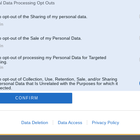
l Data Processing Opt Outs
o opt-out of the Sharing of my personal data.
In
o opt-out of the Sale of my Personal Data.
In
to opt-out of processing my Personal Data for Targeted
ing.
In
o opt-out of Collection, Use, Retention, Sale, and/or Sharing
ersonal Data that Is Unrelated with the Purposes for which it
lected.
Out
CONFIRM
 un nav saistīts ar
Galvena
|
Forums
|
Galerijas
|
Reģistrācija
|
Lietotaāji
|
Meklētājs
|
Reklā
Data Deletion
Data Access
Privacy Policy