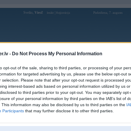
Sveiks,
Viesi!
|
Piektdiena, 7. augusts
Ienākt
Reģistrācija
Forums
Galerijas
Reģistrācija
Lietotāji
Meklētājs
.lv -
Do Not Process My Personal Information
Lietotāja ivars86 profils
to opt-out of the sale, sharing to third parties, or processing of your per
formation for targeted advertising by us, please use the below opt-out s
Pēdējo reizi manīts: 10. Jul 2025, 00:16
r selection. Please note that after your opt-out request is processed y
eing interest-based ads based on personal information utilized by us or
Lietotājvārds:
ivars86
disclosed to third parties prior to your opt-out. You may separately opt-
Pilsēta:
Rīga
losure of your personal information by third parties on the IAB’s list of
Braucu ar:
bmw
. This information may also be disclosed by us to third parties on the
IA
Ziņojumi forumā:
154
Participants
that may further disclose it to other third parties.
Pēdējie ziņojumi forumā
[
]