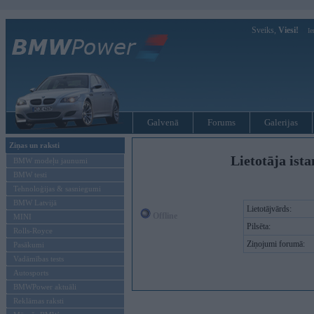
Sveiks,
Viesi!
Ie
Galvenā
Forums
Galerijas
Ziņas un raksti
Lietotāja ista
BMW modeļu jaunumi
BMW testi
Tehnoloģijas & sasniegumi
BMW Latvijā
Lietotājvārds:
Offline
MINI
Pilsēta:
Rolls-Royce
Ziņojumi forumā:
Pasākumi
Vadāmības tests
Autosports
BMWPower aktuāli
Reklāmas raksti