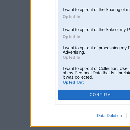
also be disclosed by us to 
I want to opt-out of the Sharing of 
Downstream Participants
th
Opted In
third parties.
I want to opt-out of the Sale of my 
Opted In
I want to opt-out of processing my 
Advertising.
Opted In
I want to opt-out of Collection, Use
of my Personal Data that Is Unrelat
it was collected.
Opted Out
CONFIRM
Data Deletion