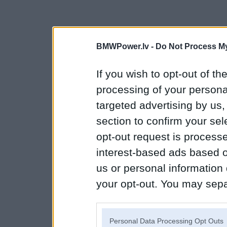
BMWPower.lv -
Do Not Process My
If you wish to opt-out of the
processing of your personal
targeted advertising by us
section to confirm your sel
opt-out request is proces
interest-based ads based o
us or personal information d
your opt-out. You may separ
disclosure of your personal
IAB’s list of downstream pa
Personal Data Processing Opt Outs