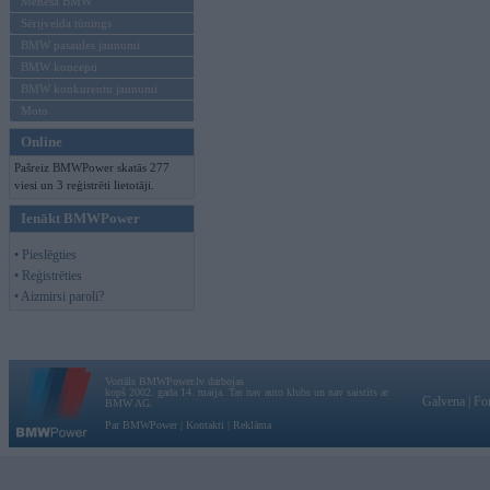
Mēneša BMW
Sērijveida tūnings
BMW pasaules jaunumi
BMW koncepti
BMW konkurentu jaunumi
Moto
Online
Pašreiz BMWPower skatās 277
viesi un 3 reģistrēti lietotāji.
Ienākt BMWPower
• Pieslēgties
• Reģistrēties
• Aizmirsi paroli?
Vortāls BMWPower.lv darbojas
kopš 2002. gada 14. maija. Tas nav auto klubs un nav saistīts ar
Galvena
|
Fo
BMW AG.
Par BMWPower
|
Kontakti
|
Reklāma