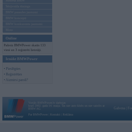
Mēneša BMW
Sērijveida tūnings
BMW pasaules jaunumi
BMW koncepti
BMW konkurentu jaunumi
Moto
Online
Pašreiz BMWPower skatās 133
viesi un 3 reģistrēti lietotāji.
Ienākt BMWPower
• Pieslēgties
• Reģistrēties
• Aizmirsi paroli?
Vortāls BMWPower.lv darbojas
kopš 2002. gada 14. maija. Tas nav auto klubs un nav saistīts ar
Galvena
|
Fo
BMW AG.
Par BMWPower
|
Kontakti
|
Reklāma