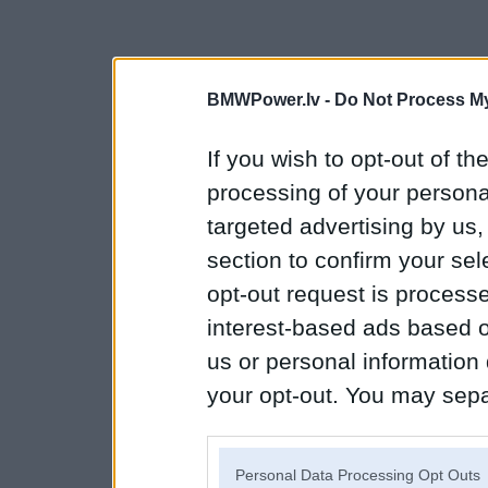
BMWPower.lv -
Do Not Process My
If you wish to opt-out of the
processing of your personal
targeted advertising by us
section to confirm your sel
opt-out request is proces
interest-based ads based o
us or personal information d
your opt-out. You may separ
disclosure of your personal
IAB’s list of downstream pa
Personal Data Processing Opt Outs