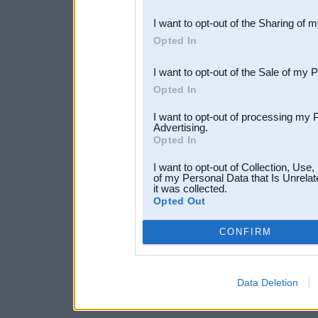
also be disclosed by us to 
I want to opt-out of the Sharing of 
Downstream Participants
th
Opted In
third parties.
I want to opt-out of the Sale of my 
Opted In
I want to opt-out of processing my 
Advertising.
Opted In
I want to opt-out of Collection, Use
of my Personal Data that Is Unrelat
it was collected.
Opted Out
CONFIRM
Data Deletion