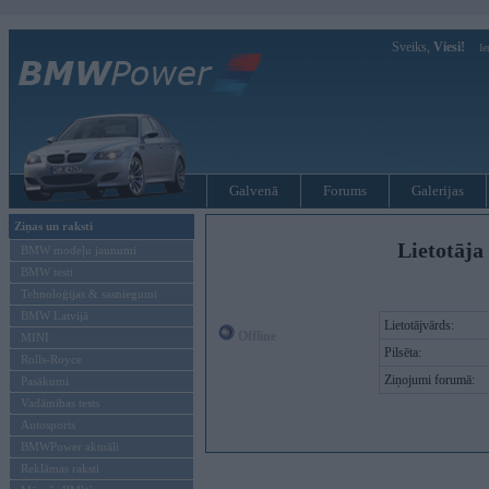
Sveiks,
Viesi!
Ie
Galvenā
Forums
Galerijas
Ziņas un raksti
Lietotāja 
BMW modeļu jaunumi
BMW testi
Tehnoloģijas & sasniegumi
BMW Latvijā
Lietotājvārds:
Offline
MINI
Pilsēta:
Rolls-Royce
Ziņojumi forumā:
Pasākumi
Vadāmības tests
Autosports
BMWPower aktuāli
Reklāmas raksti