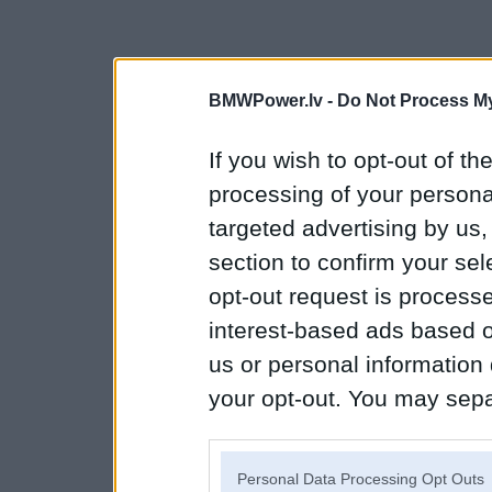
BMWPower.lv -
Do Not Process My
If you wish to opt-out of the
processing of your personal
targeted advertising by us
section to confirm your sel
opt-out request is proces
interest-based ads based o
us or personal information d
your opt-out. You may separ
disclosure of your personal
IAB’s list of downstream pa
Personal Data Processing Opt Outs