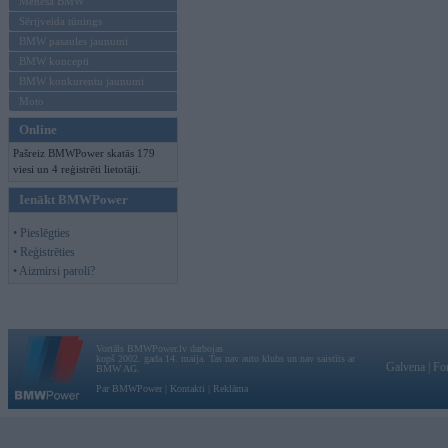
Mēneša BMW
Sērijveida tūnings
BMW pasaules jaunumi
BMW koncepti
BMW konkurentu jaunumi
Moto
Online
Pašreiz BMWPower skatās 179
viesi un 4 reģistrēti lietotāji.
Ienākt BMWPower
• Pieslēgties
• Reģistrēties
• Aizmirsi paroli?
Vortāls BMWPower.lv darbojas
kopš 2002. gada 14. maija. Tas nav auto klubs un nav saistīts ar
Galvena
|
Fo
BMW AG.
Par BMWPower
|
Kontakti
|
Reklāma