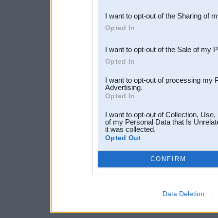
also be disclosed by us to 
I want to opt-out of the Sharing of 
Downstream Participants
th
Opted In
third parties.
I want to opt-out of the Sale of my 
Opted In
I want to opt-out of processing my 
Advertising.
Opted In
I want to opt-out of Collection, Use
of my Personal Data that Is Unrelat
it was collected.
Opted Out
CONFIRM
Data Deletion