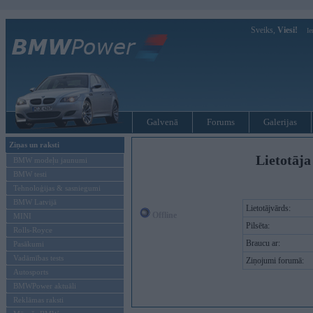
Sveiks,
Viesi!
Ie
Galvenā
Forums
Galerijas
Ziņas un raksti
Lietotāja 
BMW modeļu jaunumi
BMW testi
Tehnoloģijas & sasniegumi
BMW Latvijā
Lietotājvārds:
Offline
MINI
Pilsēta:
Rolls-Royce
Braucu ar:
Pasākumi
Vadāmības tests
Ziņojumi forumā:
Autosports
BMWPower aktuāli
Reklāmas raksti