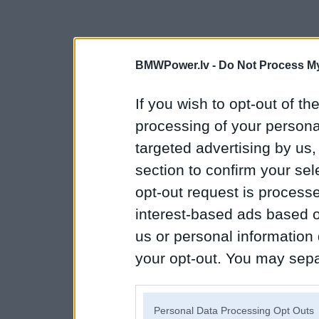
BMWPower.lv -
Do Not Process My
If you wish to opt-out of the
processing of your personal
targeted advertising by us
section to confirm your sel
opt-out request is proces
interest-based ads based o
us or personal information d
your opt-out. You may separ
disclosure of your personal
IAB’s list of downstream pa
Personal Data Processing Opt Outs