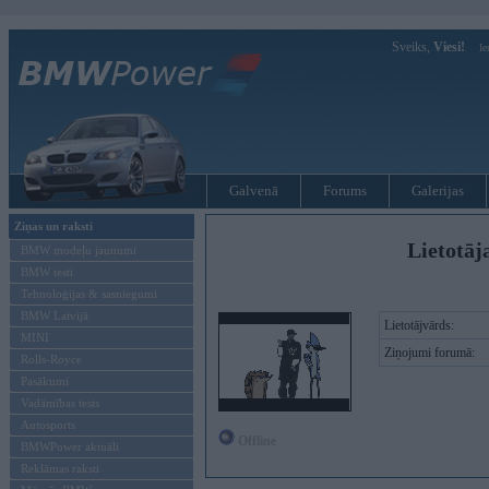
Sveiks,
Viesi!
Ie
Galvenā
Forums
Galerijas
Ziņas un raksti
Lietotāja
BMW modeļu jaunumi
BMW testi
Tehnoloģijas & sasniegumi
BMW Latvijā
Lietotājvārds:
MINI
Ziņojumi forumā:
Rolls-Royce
Pasākumi
Vadāmības tests
Autosports
Offline
BMWPower aktuāli
Reklāmas raksti