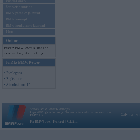
Mēneša BMW
Sērijveida tūnings
BMW pasaules jaunumi
BMW koncepti
BMW konkurentu jaunumi
Moto
Online
Pašreiz BMWPower skatās 136
viesi un 4 reģistrēti lietotāji.
Ienākt BMWPower
• Pieslēgties
• Reģistrēties
• Aizmirsi paroli?
Vortāls BMWPower.lv darbojas
kopš 2002. gada 14. maija. Tas nav auto klubs un nav saistīts ar
Galvena
|
Fo
BMW AG.
Par BMWPower
|
Kontakti
|
Reklāma