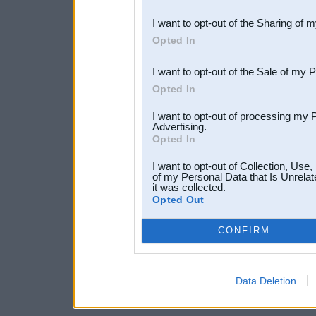
also be disclosed by us to 
I want to opt-out of the Sharing of 
Downstream Participants
th
Opted In
third parties.
I want to opt-out of the Sale of my 
Opted In
I want to opt-out of processing my 
Advertising.
Opted In
I want to opt-out of Collection, Use
of my Personal Data that Is Unrelat
it was collected.
Opted Out
CONFIRM
Data Deletion