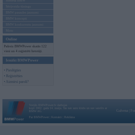
Mēneša BMW
Sērijveida tūnings
BMW pasaules jaunumi
BMW koncepti
BMW konkurentu jaunumi
Moto
Online
Pašreiz BMWPower skatās 122
viesi un 4 reģistrēti lietotāji.
Ienākt BMWPower
• Pieslēgties
• Reģistrēties
• Aizmirsi paroli?
Vortāls BMWPower.lv darbojas
kopš 2002. gada 14. maija. Tas nav auto klubs un nav saistīts ar
Galvena
|
Fo
BMW AG.
Par BMWPower
|
Kontakti
|
Reklāma