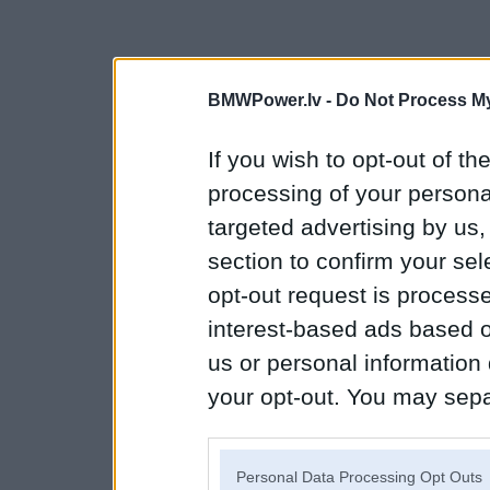
BMWPower.lv -
Do Not Process My
If you wish to opt-out of the
processing of your personal
targeted advertising by us
section to confirm your sel
opt-out request is proces
interest-based ads based o
us or personal information d
your opt-out. You may separ
disclosure of your personal
IAB’s list of downstream pa
Personal Data Processing Opt Outs