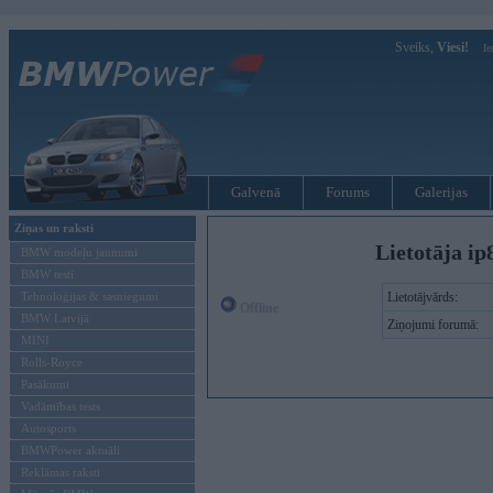
Sveiks,
Viesi!
Ie
Galvenā
Forums
Galerijas
Ziņas un raksti
Lietotāja ip
BMW modeļu jaunumi
BMW testi
Tehnoloģijas & sasniegumi
Lietotājvārds:
Offline
BMW Latvijā
Ziņojumi forumā:
MINI
Rolls-Royce
Pasākumi
Vadāmības tests
Autosports
BMWPower aktuāli
Reklāmas raksti