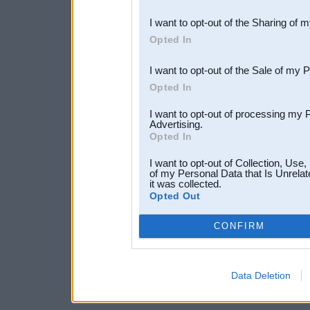
also be disclosed by us to 
I want to opt-out of the Sharing of 
Downstream Participants
th
Opted In
third parties.
I want to opt-out of the Sale of my 
Opted In
I want to opt-out of processing my 
Advertising.
Opted In
I want to opt-out of Collection, Use
of my Personal Data that Is Unrelat
it was collected.
Opted Out
CONFIRM
Data Deletion