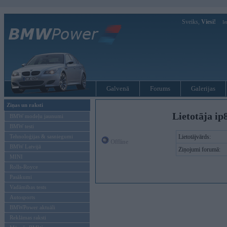
Sveiks,
Viesi!
Ie
Galvenā
Forums
Galerijas
Ziņas un raksti
Lietotāja ip
BMW modeļu jaunumi
BMW testi
Tehnoloģijas & sasniegumi
Lietotājvārds:
Offline
BMW Latvijā
Ziņojumi forumā:
MINI
Rolls-Royce
Pasākumi
Vadāmības tests
Autosports
BMWPower aktuāli
Reklāmas raksti