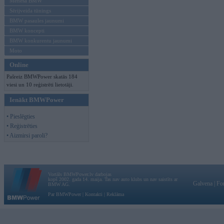
Mēneša BMW
Sērijveida tūnings
BMW pasaules jaunumi
BMW koncepti
BMW konkurentu jaunumi
Moto
Online
Pašreiz BMWPower skatās 184
viesi un 10 reģistrēti lietotāji.
Ienākt BMWPower
• Pieslēgties
• Reģistrēties
• Aizmirsi paroli?
Vortāls BMWPower.lv darbojas
kopš 2002. gada 14. maija. Tas nav auto klubs un nav saistīts ar
Galvena
|
Fo
BMW AG.
Par BMWPower
|
Kontakti
|
Reklāma