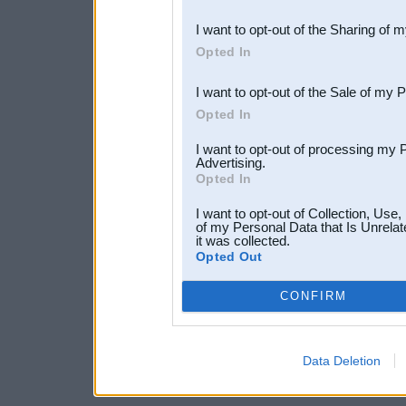
also be disclosed by us to 
I want to opt-out of the Sharing of 
Downstream Participants
th
Opted In
third parties.
I want to opt-out of the Sale of my 
Opted In
I want to opt-out of processing my 
Advertising.
Opted In
I want to opt-out of Collection, Use
of my Personal Data that Is Unrelat
it was collected.
Opted Out
CONFIRM
Data Deletion