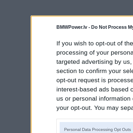
BMWPower.lv -
Do Not Process My
If you wish to opt-out of the
processing of your personal
targeted advertising by us
section to confirm your sel
opt-out request is proces
interest-based ads based o
us or personal information d
your opt-out. You may separ
disclosure of your personal
IAB’s list of downstream pa
Personal Data Processing Opt Outs