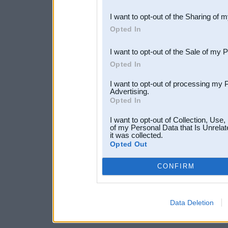
also be disclosed by us to 
I want to opt-out of the Sharing of 
Downstream Participants
th
Opted In
third parties.
I want to opt-out of the Sale of my 
Opted In
I want to opt-out of processing my 
Advertising.
Opted In
I want to opt-out of Collection, Use
of my Personal Data that Is Unrelat
it was collected.
Opted Out
CONFIRM
Data Deletion