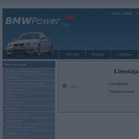
Sveiks,
Viesi!
Ie
Galvenā
Forums
Galerijas
Ziņas un raksti
Lietotāja
BMW modeļu jaunumi
BMW testi
Tehnoloģijas & sasniegumi
Lietotājvārds:
Offline
BMW Latvijā
Ziņojumi forumā:
MINI
Rolls-Royce
Pasākumi
Vadāmības tests
Autosports
BMWPower aktuāli
Reklāmas raksti