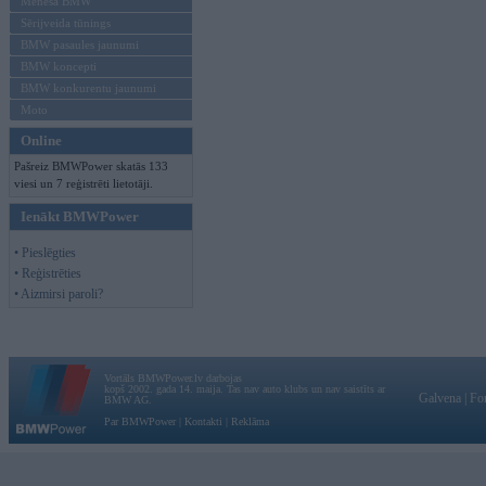
Mēneša BMW
Sērijveida tūnings
BMW pasaules jaunumi
BMW koncepti
BMW konkurentu jaunumi
Moto
Online
Pašreiz BMWPower skatās 133
viesi un 7 reģistrēti lietotāji.
Ienākt BMWPower
• Pieslēgties
• Reģistrēties
• Aizmirsi paroli?
Vortāls BMWPower.lv darbojas
kopš 2002. gada 14. maija. Tas nav auto klubs un nav saistīts ar
Galvena
|
Fo
BMW AG.
Par BMWPower
|
Kontakti
|
Reklāma