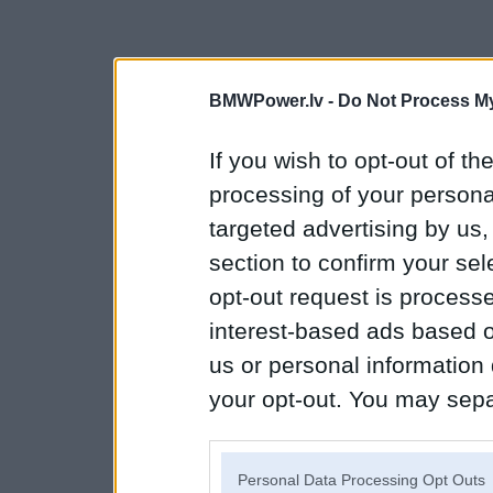
BMWPower.lv -
Do Not Process My
If you wish to opt-out of the
processing of your personal
targeted advertising by us
section to confirm your sel
opt-out request is proces
interest-based ads based o
us or personal information d
your opt-out. You may separ
disclosure of your personal
IAB’s list of downstream pa
Personal Data Processing Opt Outs