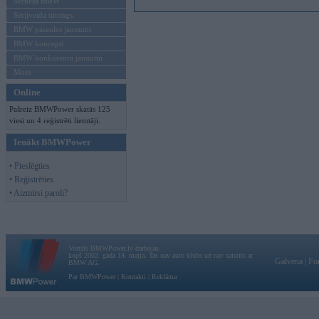
Mēneša BMW
Sērijveida tūnings
BMW pasaules jaunumi
BMW koncepti
BMW konkurentu jaunumi
Moto
Online
Pašreiz BMWPower skatās 125
viesi un 4 reģistrēti lietotāji.
Ienākt BMWPower
• Pieslēgties
• Reģistrēties
• Aizmirsi paroli?
Vortāls BMWPower.lv darbojas
kopš 2002. gada 14. maija. Tas nav auto klubs un nav saistīts ar
Galvena
|
Fo
BMW AG.
Par BMWPower
|
Kontakti
|
Reklāma