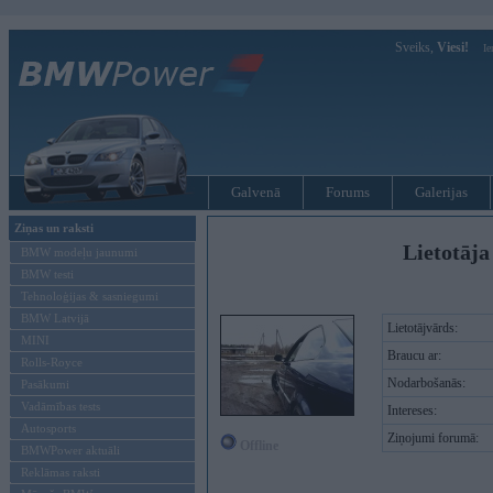
Sveiks,
Viesi!
Ie
Galvenā
Forums
Galerijas
Ziņas un raksti
Lietotāja 
BMW modeļu jaunumi
BMW testi
Tehnoloģijas & sasniegumi
BMW Latvijā
Lietotājvārds:
MINI
Braucu ar:
Rolls-Royce
Nodarbošanās:
Pasākumi
Vadāmības tests
Intereses:
Autosports
Ziņojumi forumā:
Offline
BMWPower aktuāli
Reklāmas raksti