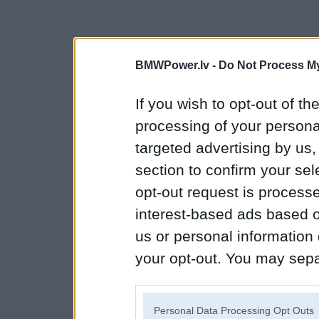
BMWPower.lv -
Do Not Process My
If you wish to opt-out of the
processing of your personal
targeted advertising by us
section to confirm your sel
opt-out request is proces
interest-based ads based o
us or personal information d
your opt-out. You may separ
disclosure of your personal
IAB’s list of downstream pa
Personal Data Processing Opt Outs