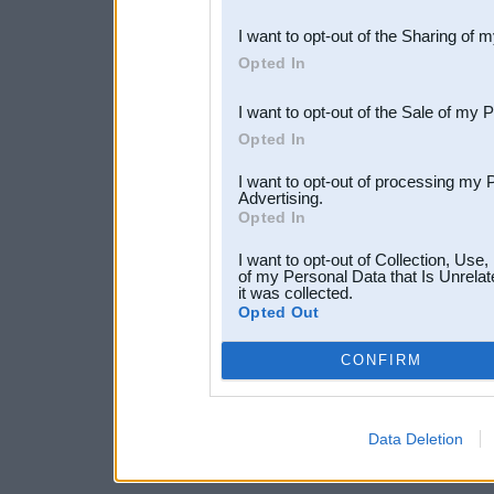
also be disclosed by us to 
I want to opt-out of the Sharing of 
Downstream Participants
th
Opted In
third parties.
I want to opt-out of the Sale of my 
Opted In
I want to opt-out of processing my 
Advertising.
Opted In
I want to opt-out of Collection, Use
of my Personal Data that Is Unrelat
it was collected.
Opted Out
CONFIRM
Data Deletion