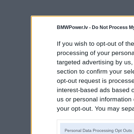
BMWPower.lv -
Do Not Process My
If you wish to opt-out of the
processing of your personal
targeted advertising by us
section to confirm your sel
opt-out request is proces
interest-based ads based o
us or personal information d
your opt-out. You may separ
disclosure of your personal
IAB’s list of downstream pa
Personal Data Processing Opt Outs