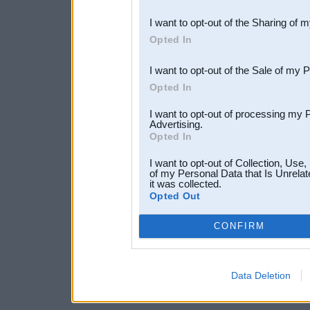
also be disclosed by us to 
I want to opt-out of the Sharing of 
Downstream Participants
th
Opted In
third parties.
I want to opt-out of the Sale of my 
Opted In
I want to opt-out of processing my 
Advertising.
Opted In
I want to opt-out of Collection, Use
of my Personal Data that Is Unrelat
it was collected.
Opted Out
CONFIRM
Data Deletion