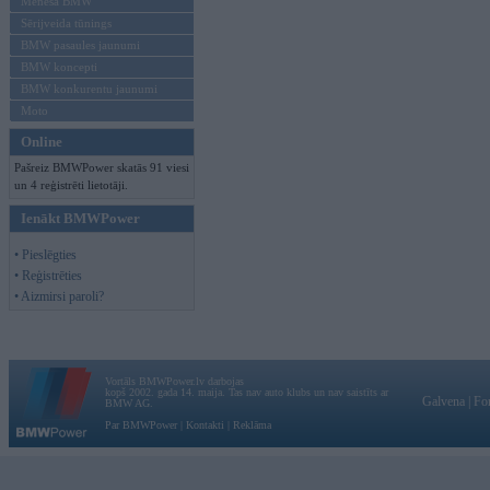
Mēneša BMW
Sērijveida tūnings
BMW pasaules jaunumi
BMW koncepti
BMW konkurentu jaunumi
Moto
Online
Pašreiz BMWPower skatās 91 viesi
un 4 reģistrēti lietotāji.
Ienākt BMWPower
• Pieslēgties
• Reģistrēties
• Aizmirsi paroli?
Vortāls BMWPower.lv darbojas
kopš 2002. gada 14. maija. Tas nav auto klubs un nav saistīts ar
Galvena
|
Fo
BMW AG.
Par BMWPower
|
Kontakti
|
Reklāma