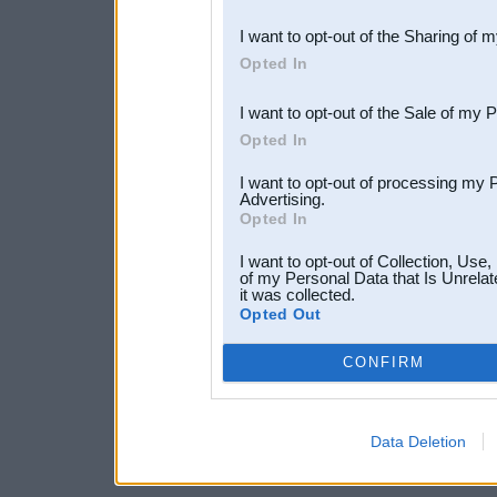
also be disclosed by us to 
I want to opt-out of the Sharing of 
Downstream Participants
th
Opted In
third parties.
I want to opt-out of the Sale of my 
Opted In
I want to opt-out of processing my 
Advertising.
Opted In
I want to opt-out of Collection, Use
of my Personal Data that Is Unrelat
it was collected.
Opted Out
CONFIRM
Data Deletion