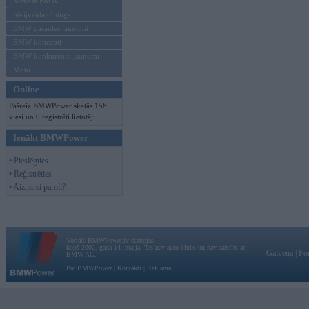
Mēneša BMW
Sērijveida tūnings
BMW pasaules jaunumi
BMW koncepti
BMW konkurentu jaunumi
Moto
Online
Pašreiz BMWPower skatās 158
viesi un 0 reģistrēti lietotāji.
Ienākt BMWPower
• Pieslēgties
• Reģistrēties
• Aizmirsi paroli?
Vortāls BMWPower.lv darbojas
kopš 2002. gada 14. maija. Tas nav auto klubs un nav saistīts ar
Galvena
|
Fo
BMW AG.
Par BMWPower
|
Kontakti
|
Reklāma