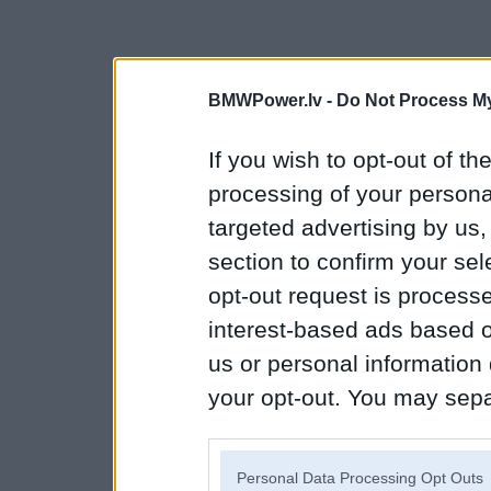
BMWPower.lv -
Do Not Process My
If you wish to opt-out of the
processing of your personal
targeted advertising by us
section to confirm your sel
opt-out request is proces
interest-based ads based o
us or personal information d
your opt-out. You may separ
disclosure of your personal
IAB’s list of downstream pa
Personal Data Processing Opt Outs