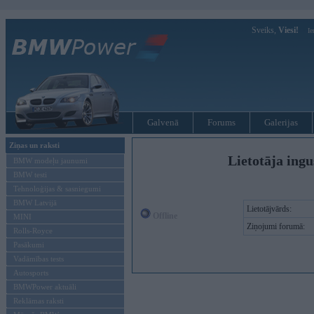
Sveiks,
Viesi!
Ie
Galvenā
Forums
Galerijas
Ziņas un raksti
Lietotāja ing
BMW modeļu jaunumi
BMW testi
Tehnoloģijas & sasniegumi
BMW Latvijā
Lietotājvārds:
Offline
MINI
Ziņojumi forumā:
Rolls-Royce
Pasākumi
Vadāmības tests
Autosports
BMWPower aktuāli
Reklāmas raksti