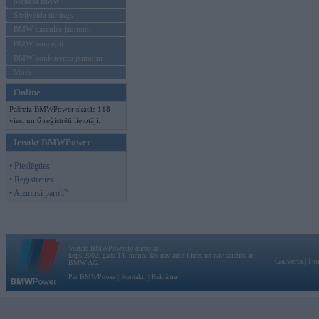
Mēneša BMW
Sērijveida tūnings
BMW pasaules jaunumi
BMW koncepti
BMW konkurentu jaunumi
Moto
Online
Pašreiz BMWPower skatās 118
viesi un 6 reģistrēti lietotāji.
Ienākt BMWPower
• Pieslēgties
• Reģistrēties
• Aizmirsi paroli?
Vortāls BMWPower.lv darbojas
kopš 2002. gada 14. maija. Tas nav auto klubs un nav saistīts ar
Galvena
|
Fo
BMW AG.
Par BMWPower
|
Kontakti
|
Reklāma