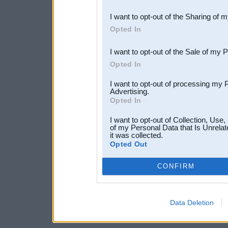
also be disclosed by us to 
I want to opt-out of the Sharing of 
Downstream Participants
th
Opted In
third parties.
I want to opt-out of the Sale of my 
Opted In
I want to opt-out of processing my 
Advertising.
Opted In
I want to opt-out of Collection, Use
of my Personal Data that Is Unrelat
it was collected.
Opted Out
CONFIRM
Data Deletion