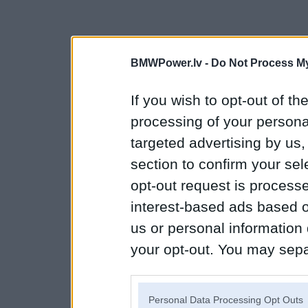
BMWPower.lv -
Do Not Process My
If you wish to opt-out of the
processing of your personal
targeted advertising by us
section to confirm your sel
opt-out request is proces
interest-based ads based o
us or personal information d
your opt-out. You may separ
disclosure of your personal
IAB’s list of downstream pa
Personal Data Processing Opt Outs