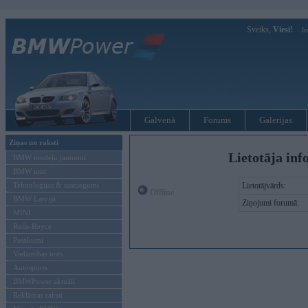
Sveiks,
Viesi!
Ie
Galvenā
Forums
Galerijas
Ziņas un raksti
Lietotāja inf
BMW modeļu jaunumi
BMW testi
Tehnoloģijas & sasniegumi
Lietotājvārds:
Offline
BMW Latvijā
Ziņojumi forumā:
MINI
Rolls-Royce
Pasākumi
Vadāmības tests
Autosports
BMWPower aktuāli
Reklāmas raksti