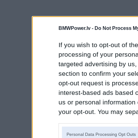
BMWPower.lv -
Do Not Process My
If you wish to opt-out of the
processing of your personal
targeted advertising by us
section to confirm your sel
opt-out request is proces
interest-based ads based o
us or personal information d
your opt-out. You may separ
disclosure of your personal
IAB’s list of downstream pa
Personal Data Processing Opt Outs