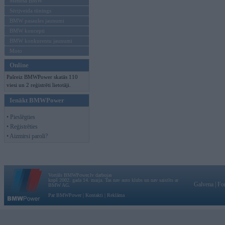
Mēneša BMW
Sērijveida tūnings
BMW pasaules jaunumi
BMW koncepti
BMW konkurentu jaunumi
Moto
Online
Pašreiz BMWPower skatās 110
viesi un 2 reģistrēti lietotāji.
Ienākt BMWPower
• Pieslēgties
• Reģistrēties
• Aizmirsi paroli?
Vortāls BMWPower.lv darbojas
kopš 2002. gada 14. maija. Tas nav auto klubs un nav saistīts ar
Galvena
|
Fo
BMW AG.
Par BMWPower
|
Kontakti
|
Reklāma