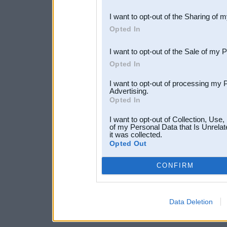
also be disclosed by us to 
I want to opt-out of the Sharing of 
Downstream Participants
th
Opted In
third parties.
I want to opt-out of the Sale of my 
Opted In
I want to opt-out of processing my 
Advertising.
Opted In
I want to opt-out of Collection, Use
of my Personal Data that Is Unrelat
it was collected.
Opted Out
CONFIRM
Data Deletion