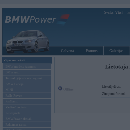
Sveiks,
Viesi!
Ie
Galvenā
Forums
Galerijas
Ziņas un raksti
Lietotāja 
BMW modeļu jaunumi
BMW testi
Tehnoloģijas & sasniegumi
BMW Latvijā
Lietotājvārds:
Offline
MINI
Ziņojumi forumā:
Rolls-Royce
Pasākumi
Vadāmības tests
Autosports
BMWPower aktuāli
Reklāmas raksti