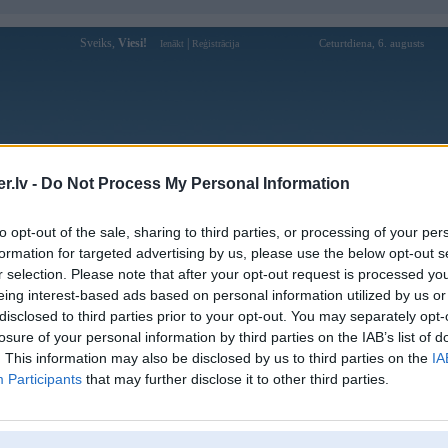
Sveiks,
Viesi!
|
Ceturtdiena, 6. augusts
Ienākt
Reģistrācija
Forums
Galerijas
Reģistrācija
Lietotāji
Meklētājs
.lv -
Do Not Process My Personal Information
Lietotāja imisss profils
to opt-out of the sale, sharing to third parties, or processing of your per
formation for targeted advertising by us, please use the below opt-out s
Pēdējo reizi manīts: 29. Jul 2020, 10:36
r selection. Please note that after your opt-out request is processed y
eing interest-based ads based on personal information utilized by us or
Lietotājvārds:
imisss
disclosed to third parties prior to your opt-out. You may separately opt-
Pilsēta:
Jēkabpils
losure of your personal information by third parties on the IAB’s list of
Braucu ar:
E53
. This information may also be disclosed by us to third parties on the
IA
Nodarbošanās:
Bizness
Participants
that may further disclose it to other third parties.
Intereses:
Family
Ziņojumi forumā:
578