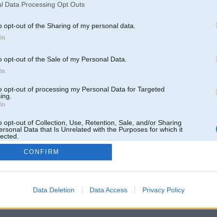
Pēdējie ziņojumi forumā
l Data Processing Opt Outs
[
]
o opt-out of the Sharing of my personal data.
In
o opt-out of the Sale of my Personal Data.
In
to opt-out of processing my Personal Data for Targeted
ing.
In
o opt-out of Collection, Use, Retention, Sale, and/or Sharing
ersonal Data that Is Unrelated with the Purposes for which it
lected.
Out
CONFIRM
 un nav saistīts ar
Galvena
|
Forums
|
Galerijas
|
Reģistrācija
|
Lietotaāji
|
Meklētājs
|
Reklā
Data Deletion
Data Access
Privacy Policy