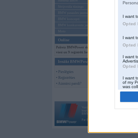
Mēneša BMW
Persona
Sērijveida tūnings
BMW pasaules jaunumi
I want t
BMW koncepti
Opted 
BMW konkurentu jaunumi
Moto
I want t
Online
Opted 
Pašreiz BMWPower skatās 146
viesi un 9 reģistrēti lietotāji.
I want 
Advertis
Ienākt BMWPower
Opted 
• Pieslēgties
• Reģistrēties
I want t
of my P
• Aizmirsi paroli?
was col
Opted 
Vortāls BMWPower.lv darbojas
kopš 2002. gada 14. maija. Tas nav auto klubs
BMW AG.
Par BMWPower
|
Kontakti
|
Reklāma