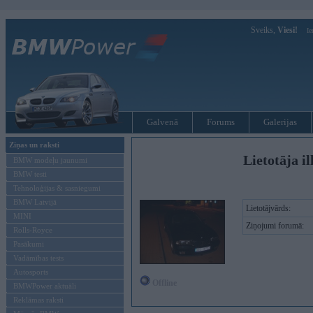
Sveiks,
Viesi!
Ie
Galvenā
Forums
Galerijas
Ziņas un raksti
Lietotāja il
BMW modeļu jaunumi
BMW testi
Tehnoloģijas & sasniegumi
BMW Latvijā
Lietotājvārds:
MINI
Ziņojumi forumā:
Rolls-Royce
Pasākumi
Vadāmības tests
Autosports
Offline
BMWPower aktuāli
Reklāmas raksti