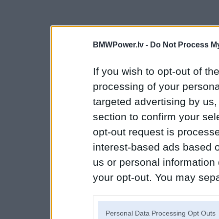
BMWPower.lv -
Do Not Process My
If you wish to opt-out of the
processing of your personal
targeted advertising by us
section to confirm your sel
opt-out request is proces
interest-based ads based o
us or personal information d
your opt-out. You may separ
disclosure of your personal
IAB’s list of downstream pa
Personal Data Processing Opt Outs