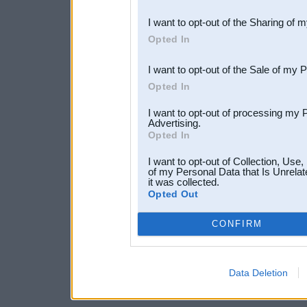
also be disclosed by us to 
I want to opt-out of the Sharing of 
Downstream Participants
th
Opted In
third parties.
I want to opt-out of the Sale of my 
Opted In
I want to opt-out of processing my 
Advertising.
Opted In
I want to opt-out of Collection, Use
of my Personal Data that Is Unrelat
it was collected.
Opted Out
CONFIRM
Data Deletion