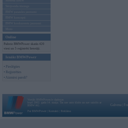
Mēneša BMW
Sērijveida tūnings
BMW pasaules jaunumi
BMW koncepti
BMW konkurentu jaunumi
Moto
Online
Pašreiz BMWPower skatās 420
viesi un 5 reģistrēti lietotāji.
Ienākt BMWPower
• Pieslēgties
• Reģistrēties
• Aizmirsi paroli?
Vortāls BMWPower.lv darbojas
kopš 2002. gada 14. maija. Tas nav auto klubs un nav saistīts ar
Galvena
|
Fo
BMW AG.
Par BMWPower
|
Kontakti
|
Reklāma