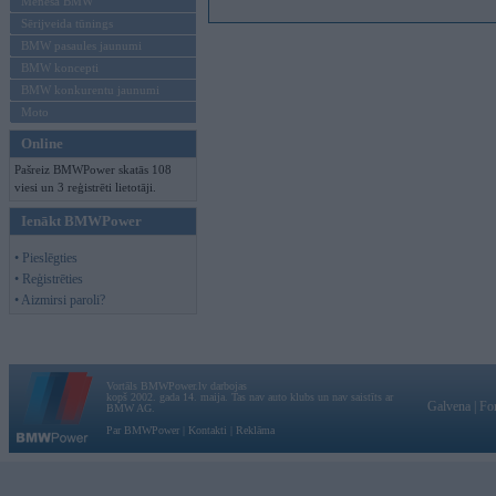
Mēneša BMW
Sērijveida tūnings
BMW pasaules jaunumi
BMW koncepti
BMW konkurentu jaunumi
Moto
Online
Pašreiz BMWPower skatās 108
viesi un 3 reģistrēti lietotāji.
Ienākt BMWPower
• Pieslēgties
• Reģistrēties
• Aizmirsi paroli?
Vortāls BMWPower.lv darbojas
kopš 2002. gada 14. maija. Tas nav auto klubs un nav saistīts ar
Galvena
|
Fo
BMW AG.
Par BMWPower
|
Kontakti
|
Reklāma