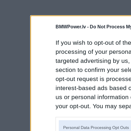
BMWPower.lv -
Do Not Process My
If you wish to opt-out of the
processing of your personal
targeted advertising by us
section to confirm your sel
opt-out request is proces
interest-based ads based o
us or personal information d
your opt-out. You may separ
disclosure of your personal
IAB’s list of downstream pa
Personal Data Processing Opt Outs