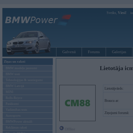
Sveiks,
Viesi!
Ie
Galvenā
Forums
Galerijas
Ziņas un raksti
Lietotāja ic
BMW modeļu jaunumi
BMW testi
Tehnoloģijas & sasniegumi
BMW Latvijā
Lietotājvārds:
MINI
Rolls-Royce
Braucu ar:
Pasākumi
Vadāmības tests
Ziņojumi forumā:
Autosports
BMWPower aktuāli
Reklāmas raksti
Offline