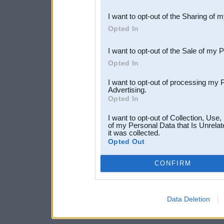
also be disclosed by us to 
I want to opt-out of the Sharing of 
Downstream Participants
th
Opted In
third parties.
I want to opt-out of the Sale of my 
Opted In
I want to opt-out of processing my 
Advertising.
Opted In
I want to opt-out of Collection, Use
of my Personal Data that Is Unrelat
it was collected.
Opted Out
CONFIRM
Data Deletion