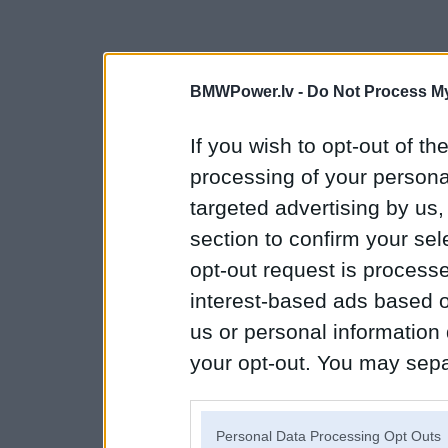
BMWPower.lv -
Do Not Process My
If you wish to opt-out of the
processing of your personal
targeted advertising by us
section to confirm your sel
opt-out request is proces
interest-based ads based o
us or personal information d
your opt-out. You may separ
disclosure of your personal
IAB’s list of downstream pa
Personal Data Processing Opt Outs