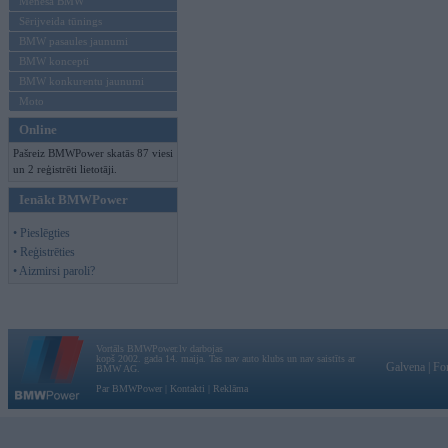
Mēneša BMW
Sērijveida tūnings
BMW pasaules jaunumi
BMW koncepti
BMW konkurentu jaunumi
Moto
Online
Pašreiz BMWPower skatās 87 viesi
un 2 reģistrēti lietotāji.
Ienākt BMWPower
• Pieslēgties
• Reģistrēties
• Aizmirsi paroli?
Vortāls BMWPower.lv darbojas
kopš 2002. gada 14. maija. Tas nav auto klubs un nav saistīts ar
Galvena
|
Fo
BMW AG.
Par BMWPower
|
Kontakti
|
Reklāma