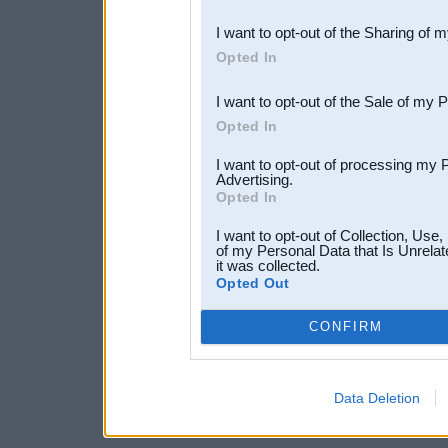
also be disclosed by us to 
I want to opt-out of the Sharing of 
Downstream Participants
th
Opted In
third parties.
I want to opt-out of the Sale of my 
Opted In
I want to opt-out of processing my 
Advertising.
Opted In
I want to opt-out of Collection, Use
of my Personal Data that Is Unrelat
it was collected.
Opted Out
CONFIRM
Data Deletion