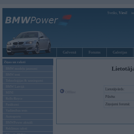
Sveiks,
Viesi!
Ie
Galvenā
Forums
Galerijas
Ziņas un raksti
Lietotāja
BMW modeļu jaunumi
BMW testi
Tehnoloģijas & sasniegumi
BMW Latvijā
Lietotājvārds:
Offline
MINI
Pilsēta:
Rolls-Royce
Ziņojumi forumā:
Pasākumi
Vadāmības tests
Autosports
BMWPower aktuāli
Reklāmas raksti