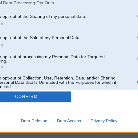
l Data Processing Opt Outs
o opt-out of the Sharing of my personal data.
In
o opt-out of the Sale of my Personal Data.
In
to opt-out of processing my Personal Data for Targeted
ing.
In
o opt-out of Collection, Use, Retention, Sale, and/or Sharing
ersonal Data that Is Unrelated with the Purposes for which it
lected.
Out
CONFIRM
 un nav saistīts ar
Galvena
|
Forums
|
Galerijas
|
Reģistrācija
|
Lietotaāji
|
Meklētājs
|
Reklā
Data Deletion
Data Access
Privacy Policy