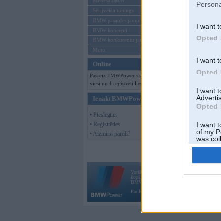
Mēneša BMW
Persona
Sērijveida tūnings
BMW pasaules jaunumi
I want t
BMW koncepti
Opted 
BMW konkurentu jaunumi
Moto
I want t
Online
Opted 
Pašreiz BMWPower skatās 121
viesi un 4 reģistrēti lietotāji.
I want 
Advertis
Ienākt BMWPower
Opted 
• Pieslēgties
• Reģistrēties
I want t
of my P
• Aizmirsi paroli?
was col
Opted 
Vortāls BMWPower.lv darbojas
kopš 2002. gada 14. maija. Tas nav auto klubs
BMW AG.
Par BMWPower
|
Kontakti
|
Reklāma