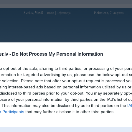
Sveiks,
Viesi!
|
Piektdiena, 7. augusts
Ienākt
Reģistrācija
Forums
Galerijas
Reģistrācija
Lietotāji
Meklētājs
.lv -
Do Not Process My Personal Information
Lietotāja i9betttnet1 profils
to opt-out of the sale, sharing to third parties, or processing of your per
formation for targeted advertising by us, please use the below opt-out s
Lietotājvārds:
i9betttnet1
r selection. Please note that after your opt-out request is processed y
eing interest-based ads based on personal information utilized by us or
Ziņojumi forumā:
0
disclosed to third parties prior to your opt-out. You may separately opt-
Pēdējie ziņojumi forumā
[
]
losure of your personal information by third parties on the IAB’s list of
. This information may also be disclosed by us to third parties on the
IA
Participants
that may further disclose it to other third parties.