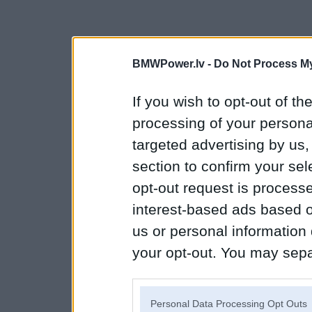
BMWPower.lv -
Do Not Process My
If you wish to opt-out of the
processing of your personal
targeted advertising by us
section to confirm your sel
opt-out request is proces
interest-based ads based o
us or personal information d
your opt-out. You may separ
disclosure of your personal
IAB’s list of downstream pa
Personal Data Processing Opt Outs