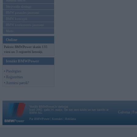
Mēneša BMW
Sērijveida tūnings
BMW pasaules jaunumi
BMW koncepti
BMW konkurentu jaunumi
Moto
Online
Pašreiz BMWPower skatās 135
viesi un 3 reģistrēti lietotāji.
Ienākt BMWPower
• Pieslēgties
• Reģistrēties
• Aizmirsi paroli?
Vortāls BMWPower.lv darbojas
kopš 2002. gada 14. maija. Tas nav auto klubs un nav saistīts ar
Galvena
|
Fo
BMW AG.
Par BMWPower
|
Kontakti
|
Reklāma