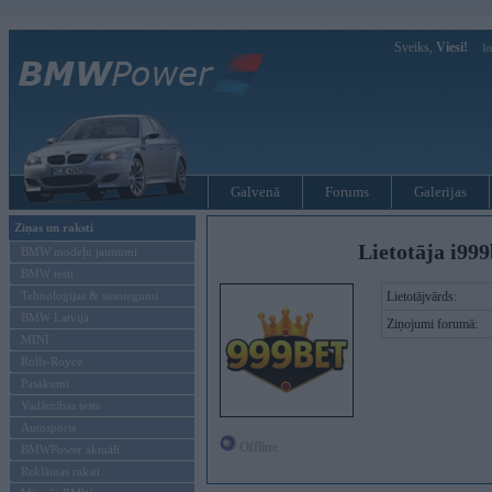
Sveiks,
Viesi!
Ie
Galvenā
Forums
Galerijas
Ziņas un raksti
Lietotāja i99
BMW modeļu jaunumi
BMW testi
Tehnoloģijas & sasniegumi
Lietotājvārds:
BMW Latvijā
Ziņojumi forumā:
MINI
Rolls-Royce
Pasākumi
Vadāmības tests
Autosports
Offline
BMWPower aktuāli
Reklāmas raksti