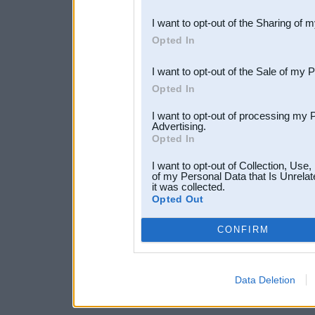
also be disclosed by us to 
I want to opt-out of the Sharing of 
Downstream Participants
th
Opted In
third parties.
I want to opt-out of the Sale of my 
Opted In
I want to opt-out of processing my 
Advertising.
Opted In
I want to opt-out of Collection, Use
of my Personal Data that Is Unrelat
it was collected.
Opted Out
CONFIRM
Data Deletion