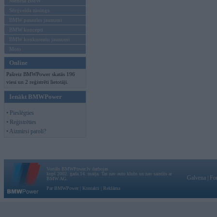
Mēneša BMW
Sērijveida tūnings
BMW pasaules jaunumi
BMW koncepti
BMW konkurentu jaunumi
Moto
Online
Pašreiz BMWPower skatās 196
viesi un 2 reģistrēti lietotāji.
Ienākt BMWPower
• Pieslēgties
• Reģistrēties
• Aizmirsi paroli?
Vortāls BMWPower.lv darbojas
kopš 2002. gada 14. maija. Tas nav auto klubs un nav saistīts ar
Galvena
|
Fo
BMW AG.
Par BMWPower
|
Kontakti
|
Reklāma