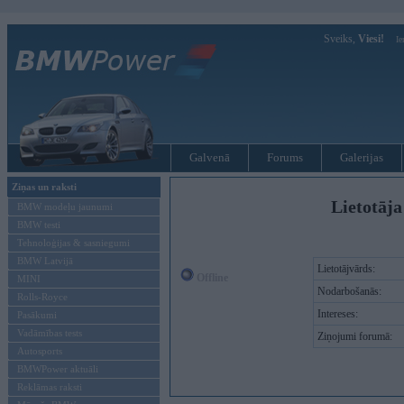
Sveiks,
Viesi!
Ie
Galvenā
Forums
Galerijas
Ziņas un raksti
Lietotāja
BMW modeļu jaunumi
BMW testi
Tehnoloģijas & sasniegumi
BMW Latvijā
Lietotājvārds:
Offline
MINI
Nodarbošanās:
Rolls-Royce
Intereses:
Pasākumi
Vadāmības tests
Ziņojumi forumā:
Autosports
BMWPower aktuāli
Reklāmas raksti