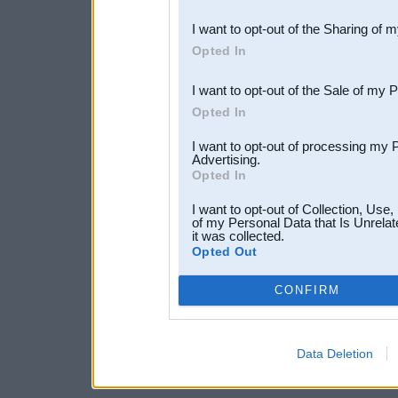
also be disclosed by us to 
I want to opt-out of the Sharing of 
Downstream Participants
th
Opted In
third parties.
I want to opt-out of the Sale of my 
Opted In
I want to opt-out of processing my 
Advertising.
Opted In
I want to opt-out of Collection, Use
of my Personal Data that Is Unrelat
it was collected.
Opted Out
CONFIRM
Data Deletion