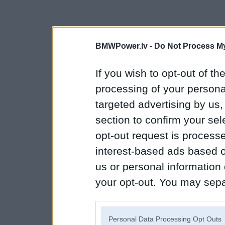
BMWPower.lv -
Do Not Process My
If you wish to opt-out of the
processing of your personal
targeted advertising by us
section to confirm your sel
opt-out request is proces
interest-based ads based o
us or personal information d
your opt-out. You may separ
disclosure of your personal
IAB’s list of downstream pa
Personal Data Processing Opt Outs