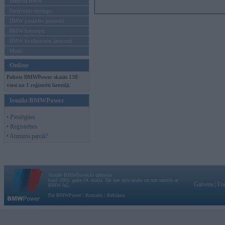
Mēneša BMW
Sērijveida tūnings
BMW pasaules jaunumi
BMW koncepti
BMW konkurentu jaunumi
Moto
Online
Pašreiz BMWPower skatās 138
viesi un 1 reģistrēti lietotāji.
Ienākt BMWPower
• Pieslēgties
• Reģistrēties
• Aizmirsi paroli?
Vortāls BMWPower.lv darbojas
kopš 2002. gada 14. maija. Tas nav auto klubs un nav saistīts ar
Galvena
|
Fo
BMW AG.
Par BMWPower
|
Kontakti
|
Reklāma