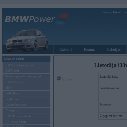
Sveiks,
Viesi!
Ie
Galvenā
Forums
Galerijas
Ziņas un raksti
Lietotāja i33
BMW modeļu jaunumi
BMW testi
Tehnoloģijas & sasniegumi
Lietotājvārds:
Offline
BMW Latvijā
MINI
Nodarbošanās:
Rolls-Royce
Pasākumi
Intereses:
Vadāmības tests
Autosports
Ziņojumi forumā:
BMWPower aktuāli
Reklāmas raksti