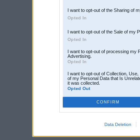
also be disclosed by us to 
I want to opt-out of the Sharing of 
Downstream Participants
th
Opted In
third parties.
I want to opt-out of the Sale of my 
Opted In
I want to opt-out of processing my 
Advertising.
Opted In
I want to opt-out of Collection, Use
of my Personal Data that Is Unrelat
it was collected.
Opted Out
CONFIRM
Data Deletion