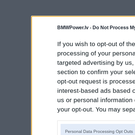
BMWPower.lv -
Do Not Process My
If you wish to opt-out of the
processing of your personal
targeted advertising by us
section to confirm your sel
opt-out request is proces
interest-based ads based o
us or personal information d
your opt-out. You may separ
disclosure of your personal
IAB’s list of downstream pa
Personal Data Processing Opt Outs