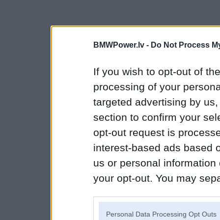
BMWPower.lv -
Do Not Process My
If you wish to opt-out of the
processing of your personal
targeted advertising by us
section to confirm your sel
opt-out request is proces
interest-based ads based o
us or personal information d
your opt-out. You may separ
disclosure of your personal
IAB’s list of downstream pa
Personal Data Processing Opt Outs