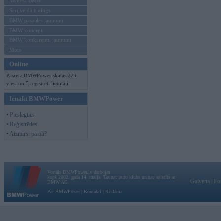
Mēneša BMW
Sērijveida tūnings
BMW pasaules jaunumi
BMW koncepti
BMW konkurentu jaunumi
Moto
Online
Pašreiz BMWPower skatās 223
viesi un 5 reģistrēti lietotāji.
Ienākt BMWPower
• Pieslēgties
• Reģistrēties
• Aizmirsi paroli?
Vortāls BMWPower.lv darbojas
kopš 2002. gada 14. maija. Tas nav auto klubs un nav saistīts ar
Galvena
|
Fo
BMW AG.
Par BMWPower
|
Kontakti
|
Reklāma