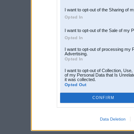
also be disclosed by us to 
I want to opt-out of the Sharing of 
Downstream Participants
th
Opted In
third parties.
I want to opt-out of the Sale of my 
Opted In
I want to opt-out of processing my 
Advertising.
Opted In
I want to opt-out of Collection, Use
of my Personal Data that Is Unrelat
it was collected.
Opted Out
CONFIRM
Data Deletion