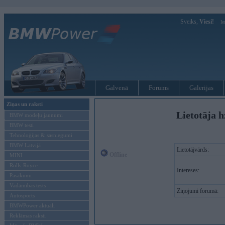
Sveiks,
Viesi!
Ie
Galvenā
Forums
Galerijas
Ziņas un raksti
Lietotāja h
BMW modeļu jaunumi
BMW testi
Tehnoloģijas & sasniegumi
BMW Latvijā
Lietotājvārds:
Offline
MINI
Rolls-Royce
Intereses:
Pasākumi
Vadāmības tests
Ziņojumi forumā:
Autosports
BMWPower aktuāli
Reklāmas raksti