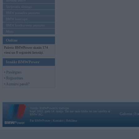
Mēneša BMW
Sērijveida tūnings
BMW pasaules jaunumi
BMW koncepti
BMW konkurentu jaunumi
Moto
Online
Pašreiz BMWPower skatās 174
viesi un 8 reģistrēti lietotāji.
Ienākt BMWPower
• Pieslēgties
• Reģistrēties
• Aizmirsi paroli?
Vortāls BMWPower.lv darbojas
kopš 2002. gada 14. maija. Tas nav auto klubs un nav saistīts ar
Galvena
|
Fo
BMW AG.
Par BMWPower
|
Kontakti
|
Reklāma