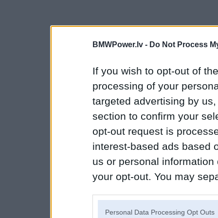
BMWPower.lv -
Do Not Process My
If you wish to opt-out of the
processing of your personal
targeted advertising by us
section to confirm your sel
opt-out request is proces
interest-based ads based o
us or personal information d
your opt-out. You may separ
disclosure of your personal
IAB’s list of downstream pa
Personal Data Processing Opt Outs