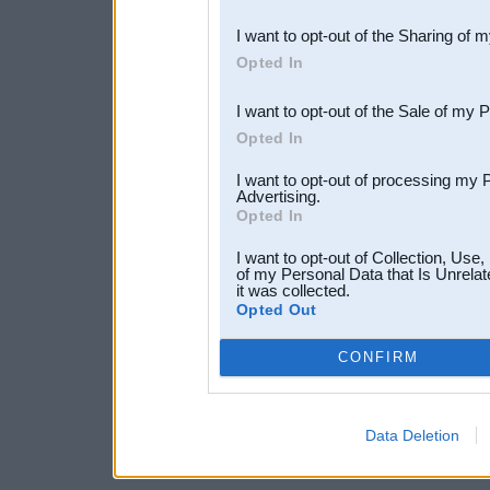
also be disclosed by us to 
I want to opt-out of the Sharing of 
Downstream Participants
th
Opted In
third parties.
I want to opt-out of the Sale of my 
Opted In
I want to opt-out of processing my 
Advertising.
Opted In
I want to opt-out of Collection, Use
of my Personal Data that Is Unrelat
it was collected.
Opted Out
CONFIRM
Data Deletion