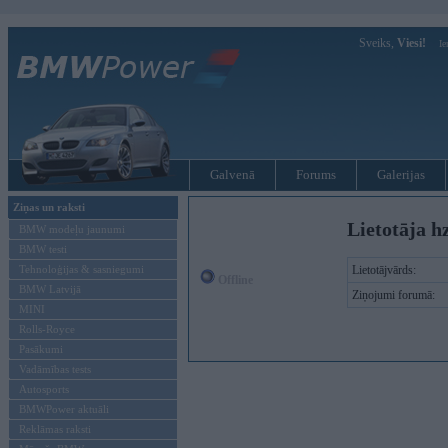
Sveiks,
Viesi!
Ie
Galvenā
Forums
Galerijas
Ziņas un raksti
Lietotāja h
BMW modeļu jaunumi
BMW testi
Tehnoloģijas & sasniegumi
Lietotājvārds:
Offline
BMW Latvijā
Ziņojumi forumā:
MINI
Rolls-Royce
Pasākumi
Vadāmības tests
Autosports
BMWPower aktuāli
Reklāmas raksti