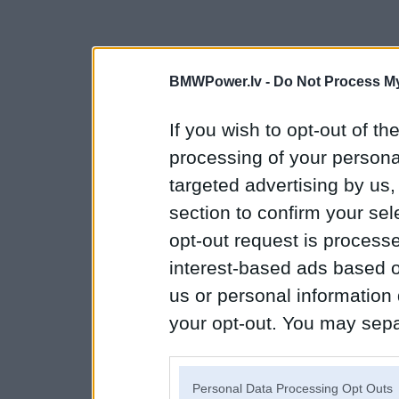
BMWPower.lv -
Do Not Process My
If you wish to opt-out of the
processing of your personal
targeted advertising by us
section to confirm your sel
opt-out request is proces
interest-based ads based o
us or personal information d
your opt-out. You may separ
disclosure of your personal
IAB’s list of downstream pa
Personal Data Processing Opt Outs