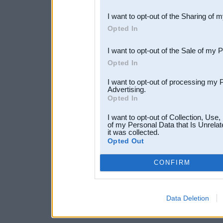
also be disclosed by us to 
I want to opt-out of the Sharing of 
Downstream Participants
th
Opted In
third parties.
I want to opt-out of the Sale of my 
Opted In
I want to opt-out of processing my 
Advertising.
Opted In
I want to opt-out of Collection, Use
of my Personal Data that Is Unrelat
it was collected.
Opted Out
CONFIRM
Data Deletion