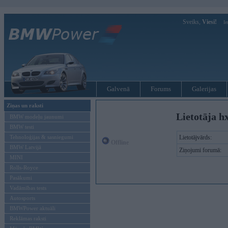
Sveiks,
Viesi!
Ie
Galvenā
Forums
Galerijas
Ziņas un raksti
Lietotāja h
BMW modeļu jaunumi
BMW testi
Tehnoloģijas & sasniegumi
Lietotājvārds:
Offline
BMW Latvijā
Ziņojumi forumā:
MINI
Rolls-Royce
Pasākumi
Vadāmības tests
Autosports
BMWPower aktuāli
Reklāmas raksti