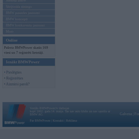
Mēneša BMW
Sērijveida tūnings
BMW pasaules jaunumi
BMW koncepti
BMW konkurentu jaunumi
Moto
Online
Pašreiz BMWPower skatās 169
viesi un 7 reģistrēti lietotāji.
Ienākt BMWPower
• Pieslēgties
• Reģistrēties
• Aizmirsi paroli?
Vortāls BMWPower.lv darbojas
kopš 2002. gada 14. maija. Tas nav auto klubs un nav saistīts ar
Galvena
|
Fo
BMW AG.
Par BMWPower
|
Kontakti
|
Reklāma