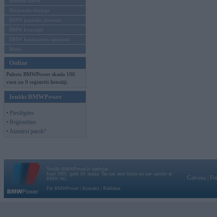
Mēneša BMW
Sērijveida tūnings
BMW pasaules jaunumi
BMW koncepti
BMW konkurentu jaunumi
Moto
Online
Pašreiz BMWPower skatās 106
viesi un 0 reģistrēti lietotāji.
Ienākt BMWPower
• Pieslēgties
• Reģistrēties
• Aizmirsi paroli?
Vortāls BMWPower.lv darbojas
kopš 2002. gada 14. maija. Tas nav auto klubs un nav saistīts ar
Galvena
|
Fo
BMW AG.
Par BMWPower
|
Kontakti
|
Reklāma