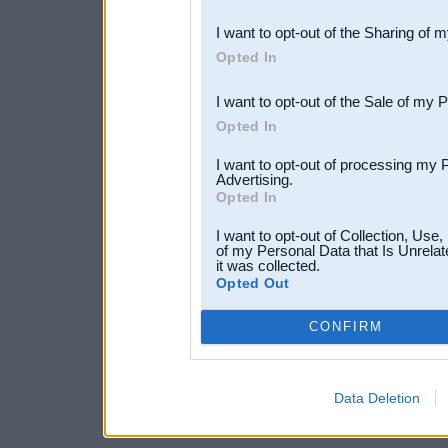
also be disclosed by us to 
I want to opt-out of the Sharing of 
Downstream Participants
th
Opted In
third parties.
I want to opt-out of the Sale of my 
Opted In
I want to opt-out of processing my 
Advertising.
Opted In
I want to opt-out of Collection, Use
of my Personal Data that Is Unrelat
it was collected.
Opted Out
CONFIRM
Data Deletion