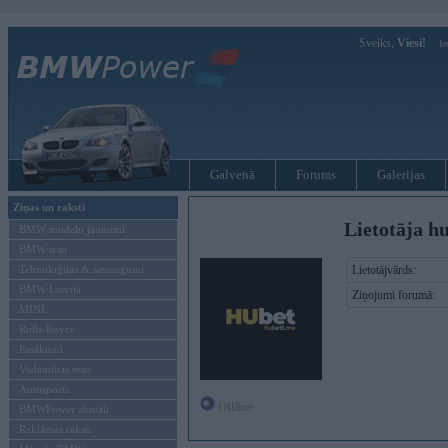
Sveiks,
Viesi!
Ie
Galvenā
Forums
Galerijas
Ziņas un raksti
Lietotāja h
BMW modeļu jaunumi
BMW testi
Tehnoloģijas & sasniegumi
Lietotājvārds:
BMW Latvijā
Ziņojumi forumā:
MINI
Rolls-Royce
Pasākumi
Vadāmības tests
Autosports
Offline
BMWPower aktuāli
Reklāmas raksti