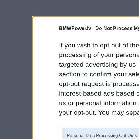
BMWPower.lv -
Do Not Process My
If you wish to opt-out of the
processing of your personal
targeted advertising by us
section to confirm your sel
opt-out request is proces
interest-based ads based o
us or personal information d
your opt-out. You may separ
disclosure of your personal
IAB’s list of downstream pa
Personal Data Processing Opt Outs