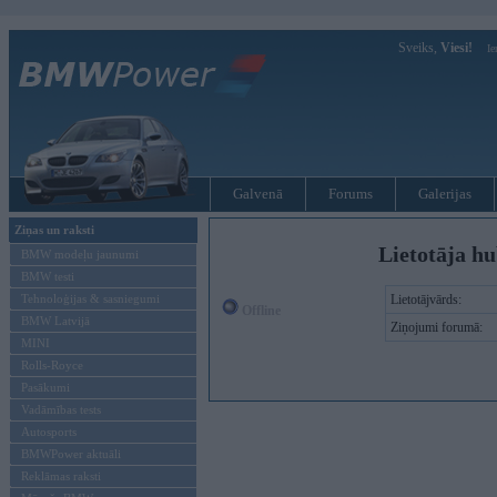
Sveiks,
Viesi!
Ie
Galvenā
Forums
Galerijas
Ziņas un raksti
Lietotāja hu
BMW modeļu jaunumi
BMW testi
Tehnoloģijas & sasniegumi
Lietotājvārds:
Offline
BMW Latvijā
Ziņojumi forumā:
MINI
Rolls-Royce
Pasākumi
Vadāmības tests
Autosports
BMWPower aktuāli
Reklāmas raksti