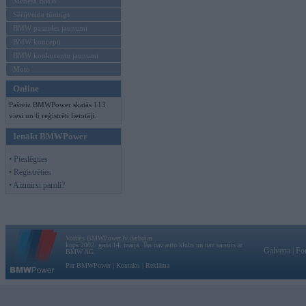
Mēneša BMW
Sērijveida tūnings
BMW pasaules jaunumi
BMW koncepti
BMW konkurentu jaunumi
Moto
Online
Pašreiz BMWPower skatās 113
viesi un 6 reģistrēti lietotāji.
Ienākt BMWPower
• Pieslēgties
• Reģistrēties
• Aizmirsi paroli?
Vortāls BMWPower.lv darbojas
kopš 2002. gada 14. maija. Tas nav auto klubs un nav saistīts ar
Galvena
|
Fo
BMW AG.
Par BMWPower
|
Kontakti
|
Reklāma