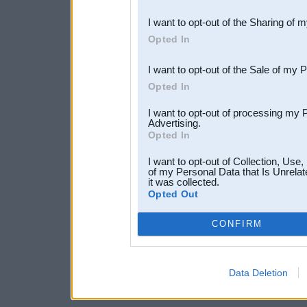
also be disclosed by us to 
I want to opt-out of the Sharing of 
Downstream Participants
th
Opted In
third parties.
I want to opt-out of the Sale of my 
Opted In
I want to opt-out of processing my 
Advertising.
Opted In
I want to opt-out of Collection, Use
of my Personal Data that Is Unrelat
it was collected.
Opted Out
CONFIRM
Data Deletion