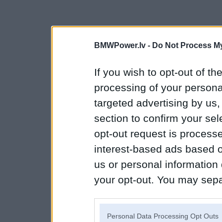
BMWPower.lv -
Do Not Process My
If you wish to opt-out of the
processing of your personal
targeted advertising by us
section to confirm your sel
opt-out request is proces
interest-based ads based o
us or personal information d
your opt-out. You may separ
disclosure of your personal
IAB’s list of downstream pa
Personal Data Processing Opt Outs