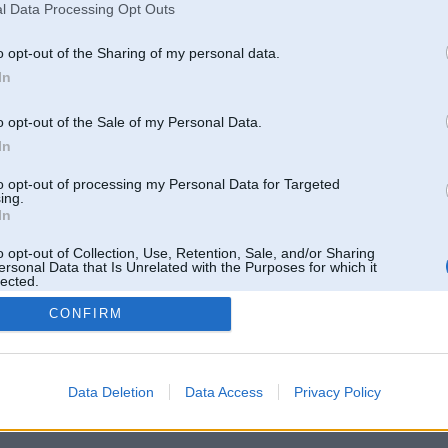
l Data Processing Opt Outs
o opt-out of the Sharing of my personal data.
In
o opt-out of the Sale of my Personal Data.
In
to opt-out of processing my Personal Data for Targeted
ing.
In
o opt-out of Collection, Use, Retention, Sale, and/or Sharing
ersonal Data that Is Unrelated with the Purposes for which it
lected.
Out
CONFIRM
 un nav saistīts ar
Galvena
|
Forums
|
Galerijas
|
Reģistrācija
|
Lietotaāji
|
Meklētājs
|
Reklā
Data Deletion
Data Access
Privacy Policy