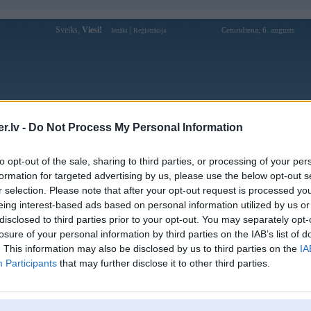
Sveiks,
Viesi!
|
Ceturtdiena, 6. augusts
Ienākt
Reģistrācija
Forums
Galerijas
Reģistrācija
Lietotāji
Meklētājs
.lv -
Do Not Process My Personal Information
Lietotāja hubetprof profils
to opt-out of the sale, sharing to third parties, or processing of your per
formation for targeted advertising by us, please use the below opt-out s
Lietotājvārds:
hubetprof
r selection. Please note that after your opt-out request is processed y
eing interest-based ads based on personal information utilized by us or
Nodarbošanās:
Hubet prof
disclosed to third parties prior to your opt-out. You may separately opt-
Ziņojumi forumā:
0
losure of your personal information by third parties on the IAB’s list of
Pēdējie ziņojumi forumā
[
]
. This information may also be disclosed by us to third parties on the
IA
Participants
that may further disclose it to other third parties.