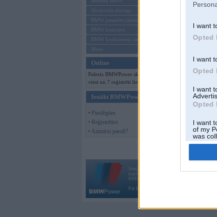
Mēneša BMW
Persona
Sērijveida tūnings
BMW pasaules jaunumi
I want t
BMW koncepti
Opted 
BMW konkurentu jaunumi
Moto
I want t
Online
Opted 
Pašreiz BMWPower skatās 129
viesi un 7 reģistrēti lietotāji.
I want 
Advertis
Ienākt BMWPower
Opted 
• Pieslēgties
• Reģistrēties
I want t
of my P
• Aizmirsi paroli?
was col
Opted 
Vortāls BMWPower.lv darbojas
kopš 2002. gada 14. maija. Tas nav auto klubs
BMW AG.
Par BMWPower
|
Kontakti
|
Reklāma