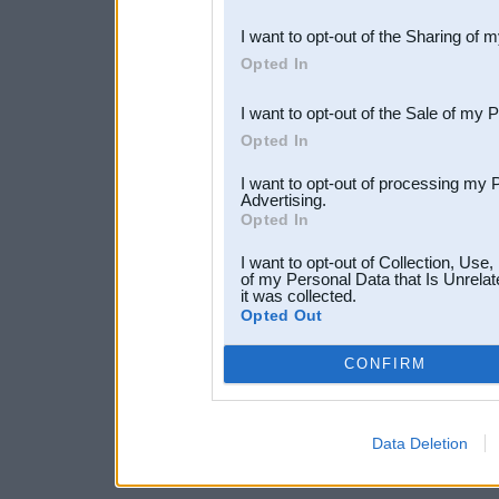
also be disclosed by us to 
I want to opt-out of the Sharing of 
Downstream Participants
th
Opted In
third parties.
I want to opt-out of the Sale of my 
Opted In
I want to opt-out of processing my 
Advertising.
Opted In
I want to opt-out of Collection, Use
of my Personal Data that Is Unrelat
it was collected.
Opted Out
CONFIRM
Data Deletion