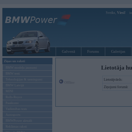
Sveiks,
Viesi!
Ie
Galvenā
Forums
Galerijas
Ziņas un raksti
Lietotāja hu
BMW modeļu jaunumi
BMW testi
Tehnoloģijas & sasniegumi
Lietotājvārds:
Offline
BMW Latvijā
Ziņojumi forumā:
MINI
Rolls-Royce
Pasākumi
Vadāmības tests
Autosports
BMWPower aktuāli
Reklāmas raksti