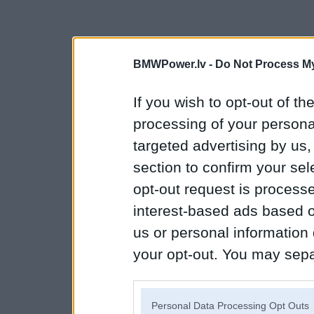
BMWPower.lv -
Do Not Process My
If you wish to opt-out of the
processing of your personal
targeted advertising by us
section to confirm your sel
opt-out request is proces
interest-based ads based o
us or personal information d
your opt-out. You may separ
disclosure of your personal
IAB’s list of downstream pa
Personal Data Processing Opt Outs