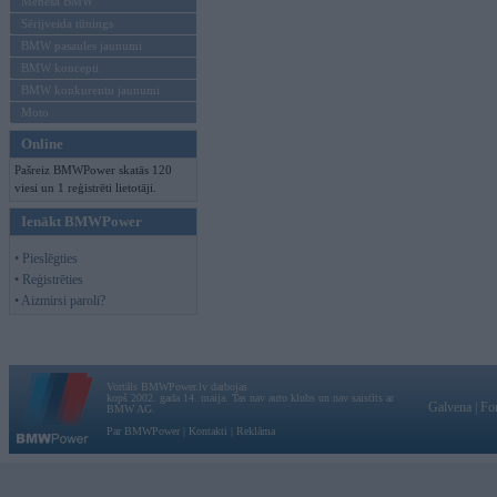
Mēneša BMW
Sērijveida tūnings
BMW pasaules jaunumi
BMW koncepti
BMW konkurentu jaunumi
Moto
Online
Pašreiz BMWPower skatās 120
viesi un 1 reģistrēti lietotāji.
Ienākt BMWPower
• Pieslēgties
• Reģistrēties
• Aizmirsi paroli?
Vortāls BMWPower.lv darbojas
kopš 2002. gada 14. maija. Tas nav auto klubs un nav saistīts ar
Galvena
|
Fo
BMW AG.
Par BMWPower
|
Kontakti
|
Reklāma