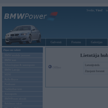
Sveiks,
Viesi!
Ie
Galvenā
Forums
Galerijas
Ziņas un raksti
Lietotāja hu
BMW modeļu jaunumi
BMW testi
Tehnoloģijas & sasniegumi
Lietotājvārds:
Offline
BMW Latvijā
Ziņojumi forumā:
MINI
Rolls-Royce
Pasākumi
Vadāmības tests
Autosports
BMWPower aktuāli
Reklāmas raksti