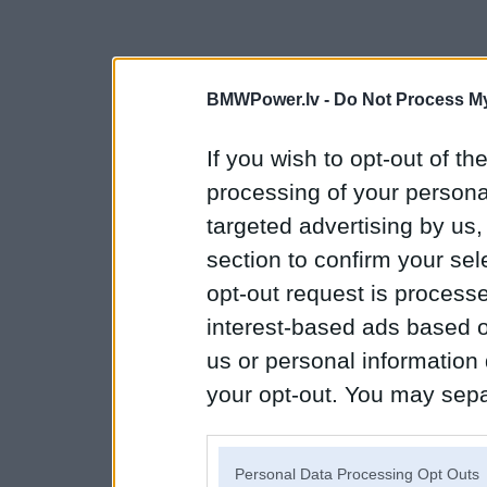
BMWPower.lv -
Do Not Process My
If you wish to opt-out of the
processing of your personal
targeted advertising by us
section to confirm your sel
opt-out request is proces
interest-based ads based o
us or personal information d
your opt-out. You may separ
disclosure of your personal
IAB’s list of downstream pa
Personal Data Processing Opt Outs