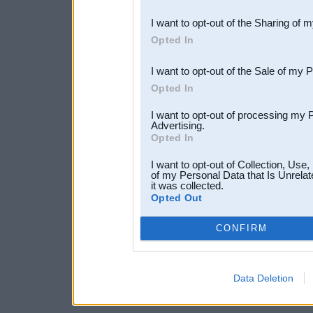
also be disclosed by us to 
I want to opt-out of the Sharing of 
Downstream Participants
th
Opted In
third parties.
I want to opt-out of the Sale of my 
Opted In
I want to opt-out of processing my 
Advertising.
Opted In
I want to opt-out of Collection, Use
of my Personal Data that Is Unrelat
it was collected.
Opted Out
CONFIRM
Data Deletion