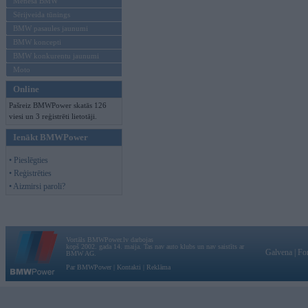
Mēneša BMW
Sērijveida tūnings
BMW pasaules jaunumi
BMW koncepti
BMW konkurentu jaunumi
Moto
Online
Pašreiz BMWPower skatās 126
viesi un 3 reģistrēti lietotāji.
Ienākt BMWPower
• Pieslēgties
• Reģistrēties
• Aizmirsi paroli?
Vortāls BMWPower.lv darbojas
kopš 2002. gada 14. maija. Tas nav auto klubs un nav saistīts ar
Galvena
|
Fo
BMW AG.
Par BMWPower
|
Kontakti
|
Reklāma