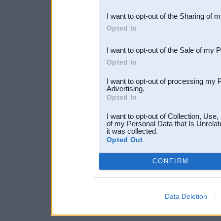
also be disclosed by us to 
I want to opt-out of the Sharing of 
Downstream Participants
th
Opted In
third parties.
I want to opt-out of the Sale of my 
Opted In
I want to opt-out of processing my 
Advertising.
Opted In
I want to opt-out of Collection, Use
of my Personal Data that Is Unrelat
it was collected.
Opted Out
CONFIRM
Data Deletion