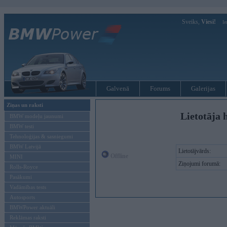
Sveiks,
Viesi!
Ie
Galvenā
Forums
Galerijas
Ziņas un raksti
Lietotāja 
BMW modeļu jaunumi
BMW testi
Tehnoloģijas & sasniegumi
BMW Latvijā
Lietotājvārds:
Offline
MINI
Ziņojumi forumā:
Rolls-Royce
Pasākumi
Vadāmības tests
Autosports
BMWPower aktuāli
Reklāmas raksti