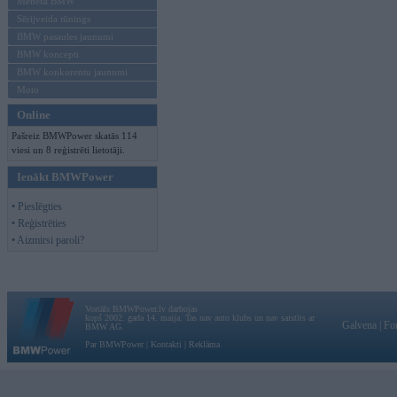
Mēneša BMW
Sērijveida tūnings
BMW pasaules jaunumi
BMW koncepti
BMW konkurentu jaunumi
Moto
Online
Pašreiz BMWPower skatās 114
viesi un 8 reģistrēti lietotāji.
Ienākt BMWPower
• Pieslēgties
• Reģistrēties
• Aizmirsi paroli?
Vortāls BMWPower.lv darbojas
kopš 2002. gada 14. maija. Tas nav auto klubs un nav saistīts ar
Galvena
|
Fo
BMW AG.
Par BMWPower
|
Kontakti
|
Reklāma