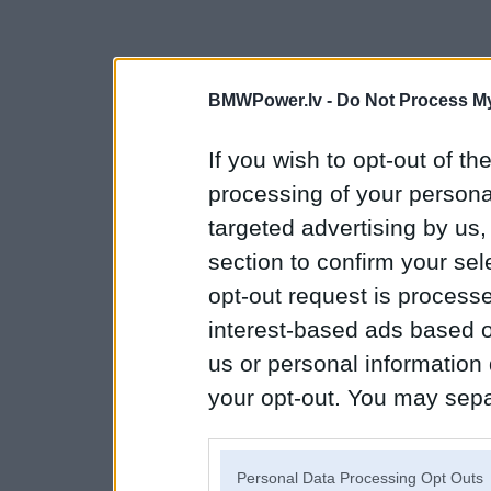
BMWPower.lv -
Do Not Process My
If you wish to opt-out of the
processing of your personal
targeted advertising by us
section to confirm your sel
opt-out request is proces
interest-based ads based o
us or personal information d
your opt-out. You may separ
disclosure of your personal
IAB’s list of downstream pa
Personal Data Processing Opt Outs