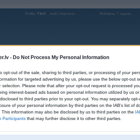
Sveiks,
Viesi!
|
Piektdiena, 7. augusts
Ienākt
Reģistrācija
Forums
Galerijas
Reģistrācija
Lietotāji
Meklētājs
.lv -
Do Not Process My Personal Information
Lietotāja hk79org profils
to opt-out of the sale, sharing to third parties, or processing of your per
formation for targeted advertising by us, please use the below opt-out s
Lietotājvārds:
hk79org
r selection. Please note that after your opt-out request is processed y
eing interest-based ads based on personal information utilized by us or
Ziņojumi forumā:
0
disclosed to third parties prior to your opt-out. You may separately opt-
Pēdējie ziņojumi forumā
[
]
losure of your personal information by third parties on the IAB’s list of
. This information may also be disclosed by us to third parties on the
IA
Participants
that may further disclose it to other third parties.