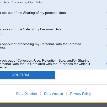
l Data Processing Opt Outs
o opt-out of the Sharing of my personal data.
In
o opt-out of the Sale of my Personal Data.
In
to opt-out of processing my Personal Data for Targeted
ing.
In
o opt-out of Collection, Use, Retention, Sale, and/or Sharing
ersonal Data that Is Unrelated with the Purposes for which it
lected.
Out
CONFIRM
 un nav saistīts ar
Galvena
|
Forums
|
Galerijas
|
Reģistrācija
|
Lietotaāji
|
Meklētājs
|
Reklā
Data Deletion
Data Access
Privacy Policy