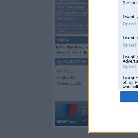
Mēneša BMW
Persona
Sērijveida tūnings
BMW pasaules jaunumi
I want t
BMW koncepti
Opted 
BMW konkurentu jaunumi
Moto
I want t
Online
Opted 
Pašreiz BMWPower skatās 118
viesi un 6 reģistrēti lietotāji.
I want 
Advertis
Ienākt BMWPower
Opted 
• Pieslēgties
• Reģistrēties
I want t
of my P
• Aizmirsi paroli?
was col
Opted 
Vortāls BMWPower.lv darbojas
kopš 2002. gada 14. maija. Tas nav auto klubs
BMW AG.
Par BMWPower
|
Kontakti
|
Reklāma