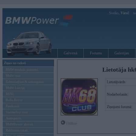
Sveiks,
Viesi!
Ie
Galvenā
Forums
Galerijas
Ziņas un raksti
Lietotāja hk
BMW modeļu jaunumi
BMW testi
Tehnoloģijas & sasniegumi
Lietotājvārds:
BMW Latvijā
MINI
Nodarbošanās:
Rolls-Royce
Pasākumi
Ziņojumi forumā:
Vadāmības tests
Autosports
Offline
BMWPower aktuāli
Reklāmas raksti