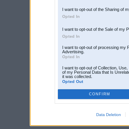
also be disclosed by us to 
I want to opt-out of the Sharing of 
Downstream Participants
th
Opted In
third parties.
I want to opt-out of the Sale of my 
Opted In
I want to opt-out of processing my 
Advertising.
Opted In
I want to opt-out of Collection, Use
of my Personal Data that Is Unrelat
it was collected.
Opted Out
CONFIRM
Data Deletion