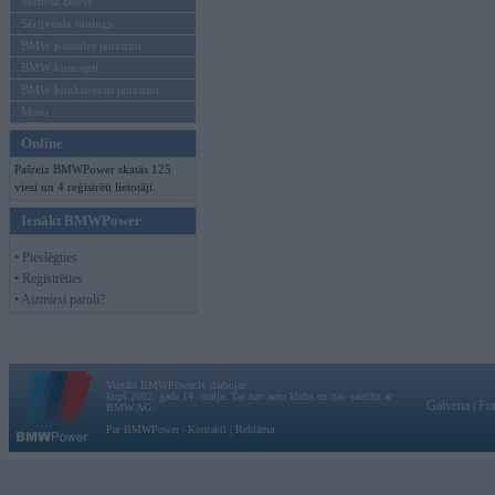
Mēneša BMW
Sērijveida tūnings
BMW pasaules jaunumi
BMW koncepti
BMW konkurentu jaunumi
Moto
Online
Pašreiz BMWPower skatās 125
viesi un 4 reģistrēti lietotāji.
Ienākt BMWPower
• Pieslēgties
• Reģistrēties
• Aizmirsi paroli?
Vortāls BMWPower.lv darbojas
kopš 2002. gada 14. maija. Tas nav auto klubs un nav saistīts ar
Galvena
|
Fo
BMW AG.
Par BMWPower
|
Kontakti
|
Reklāma