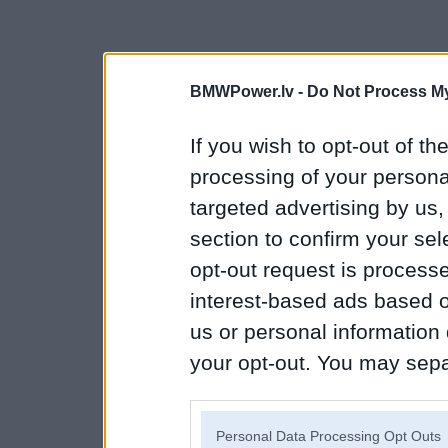
BMWPower.lv -
Do Not Process My
If you wish to opt-out of the
processing of your personal
targeted advertising by us
section to confirm your sel
opt-out request is proces
interest-based ads based o
us or personal information d
your opt-out. You may separ
disclosure of your personal
IAB’s list of downstream pa
Personal Data Processing Opt Outs