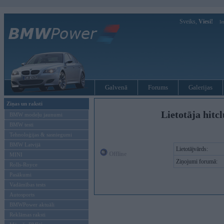
Sveiks,
Viesi!
Ie
Galvenā
Forums
Galerijas
Ziņas un raksti
Lietotāja hitc
BMW modeļu jaunumi
BMW testi
Tehnoloģijas & sasniegumi
BMW Latvijā
Lietotājvārds:
Offline
MINI
Ziņojumi forumā:
Rolls-Royce
Pasākumi
Vadāmības tests
Autosports
BMWPower aktuāli
Reklāmas raksti