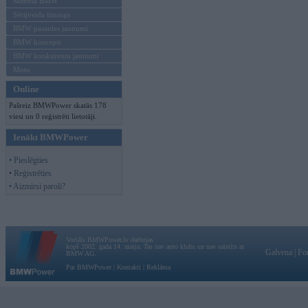
Mēneša BMW
Sērijveida tūnings
BMW pasaules jaunumi
BMW koncepti
BMW konkurentu jaunumi
Moto
Online
Pašreiz BMWPower skatās 178
viesi un 0 reģistrēti lietotāji.
Ienākt BMWPower
• Pieslēgties
• Reģistrēties
• Aizmirsi paroli?
Vortāls BMWPower.lv darbojas
kopš 2002. gada 14. maija. Tas nav auto klubs un nav saistīts ar
Galvena
|
Fo
BMW AG.
Par BMWPower
|
Kontakti
|
Reklāma