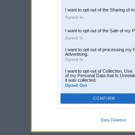
also be disclosed by us to 
I want to opt-out of the Sharing of 
Downstream Participants
th
Opted In
third parties.
I want to opt-out of the Sale of my 
Opted In
I want to opt-out of processing my 
Advertising.
Opted In
I want to opt-out of Collection, Use
of my Personal Data that Is Unrelat
it was collected.
Opted Out
CONFIRM
Data Deletion