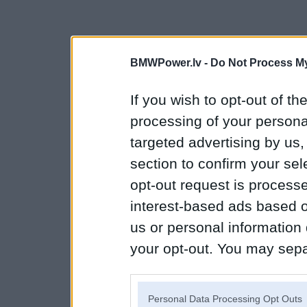
BMWPower.lv -
Do Not Process My
If you wish to opt-out of the
processing of your personal
targeted advertising by us
section to confirm your sel
opt-out request is proces
interest-based ads based o
us or personal information d
your opt-out. You may separ
disclosure of your personal
IAB’s list of downstream pa
Personal Data Processing Opt Outs