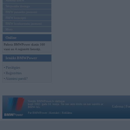
Mēneša BMW
Sērijveida tūnings
BMW pasaules jaunumi
BMW koncepti
BMW konkurentu jaunumi
Moto
Online
Pašreiz BMWPower skatās 160
viesi un 4 reģistrēti lietotāji.
Ienākt BMWPower
• Pieslēgties
• Reģistrēties
• Aizmirsi paroli?
Vortāls BMWPower.lv darbojas
kopš 2002. gada 14. maija. Tas nav auto klubs un nav saistīts ar
Galvena
|
Fo
BMW AG.
Par BMWPower
|
Kontakti
|
Reklāma