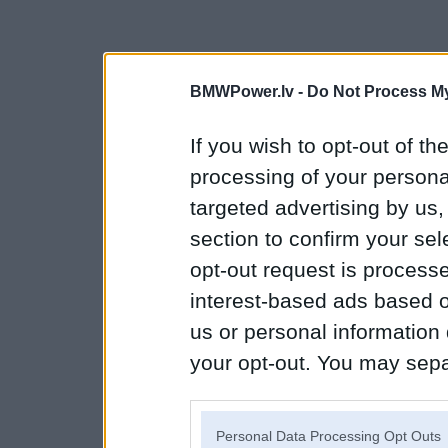
BMWPower.lv -
Do Not Process My
If you wish to opt-out of the
processing of your personal
targeted advertising by us
section to confirm your sel
opt-out request is proces
interest-based ads based o
us or personal information d
your opt-out. You may separ
disclosure of your personal
IAB’s list of downstream pa
Personal Data Processing Opt Outs