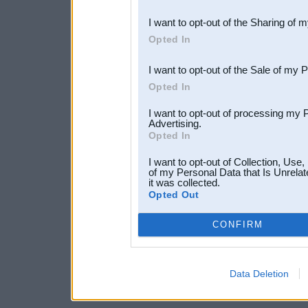
also be disclosed by us to 
I want to opt-out of the Sharing of 
Downstream Participants
th
Opted In
third parties.
I want to opt-out of the Sale of my 
Opted In
I want to opt-out of processing my 
Advertising.
Opted In
I want to opt-out of Collection, Use
of my Personal Data that Is Unrelat
it was collected.
Opted Out
CONFIRM
Data Deletion