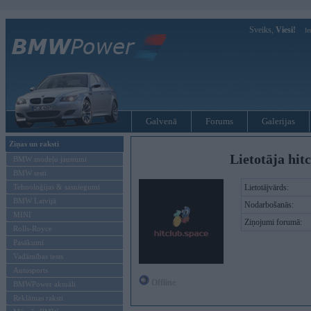
Sveiks,
Viesi!
Ie
Galvenā
Forums
Galerijas
Ziņas un raksti
Lietotāja hit
BMW modeļu jaunumi
BMW testi
Tehnoloģijas & sasniegumi
Lietotājvārds:
BMW Latvijā
Nodarbošanās:
MINI
Ziņojumi forumā:
Rolls-Royce
Pasākumi
Vadāmības tests
Autosports
Offline
BMWPower aktuāli
Reklāmas raksti