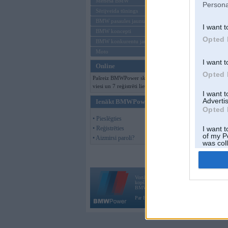
Mēneša BMW
Persona
Sērijveida tūnings
BMW pasaules jaunumi
I want t
BMW koncepti
Opted 
BMW konkurentu jaunumi
Moto
I want t
Online
Opted 
Pašreiz BMWPower skatās 144
viesi un 7 reģistrēti lietotāji.
I want 
Advertis
Ienākt BMWPower
Opted 
• Pieslēgties
• Reģistrēties
I want t
of my P
• Aizmirsi paroli?
was col
Opted 
Vortāls BMWPower.lv darbojas
kopš 2002. gada 14. maija. Tas nav auto klubs
BMW AG.
Par BMWPower
|
Kontakti
|
Reklāma