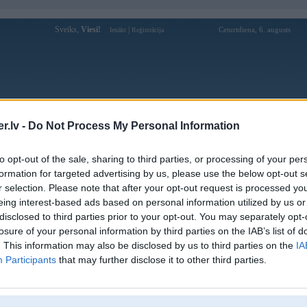
Sveiks,
Viesi!
|
Ceturtdiena, 6. augusts
Ienākt
Reģistrācija
Forums
Galerijas
Reģistrācija
Lietotāji
Meklētājs
.lv -
Do Not Process My Personal Information
Lietotāja hitclubsjpnet profils
to opt-out of the sale, sharing to third parties, or processing of your per
formation for targeted advertising by us, please use the below opt-out s
Pēdējo reizi manīts: 20. May 2026, 19:32
r selection. Please note that after your opt-out request is processed y
eing interest-based ads based on personal information utilized by us or
Lietotājvārds:
hitclubsjpnet
disclosed to third parties prior to your opt-out. You may separately opt-
Ziņojumi forumā:
0
losure of your personal information by third parties on the IAB’s list of
Pēdējie ziņojumi forumā
[
]
. This information may also be disclosed by us to third parties on the
IA
Participants
that may further disclose it to other third parties.