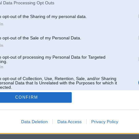
l Data Processing Opt Outs
o opt-out of the Sharing of my personal data.
In
o opt-out of the Sale of my Personal Data.
In
to opt-out of processing my Personal Data for Targeted
ing.
In
o opt-out of Collection, Use, Retention, Sale, and/or Sharing
ersonal Data that Is Unrelated with the Purposes for which it
lected.
Out
CONFIRM
 un nav saistīts ar
Galvena
|
Forums
|
Galerijas
|
Reģistrācija
|
Lietotaāji
|
Meklētājs
|
Reklā
Data Deletion
Data Access
Privacy Policy