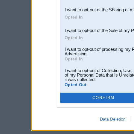
also be disclosed by us to 
I want to opt-out of the Sharing of 
Downstream Participants
th
Opted In
third parties.
I want to opt-out of the Sale of my 
Opted In
I want to opt-out of processing my 
Advertising.
Opted In
I want to opt-out of Collection, Use
of my Personal Data that Is Unrelat
it was collected.
Opted Out
CONFIRM
Data Deletion