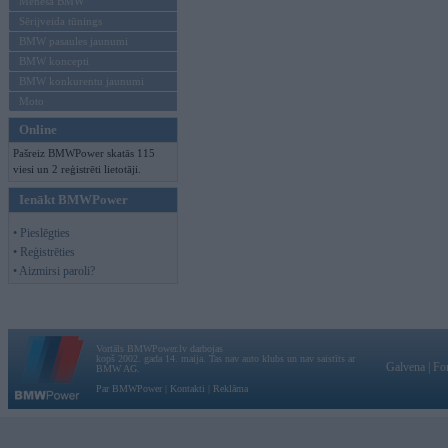
Mēneša BMW
Sērijveida tūnings
BMW pasaules jaunumi
BMW koncepti
BMW konkurentu jaunumi
Moto
Online
Pašreiz BMWPower skatās 115
viesi un 2 reģistrēti lietotāji.
Ienākt BMWPower
• Pieslēgties
• Reģistrēties
• Aizmirsi paroli?
Vortāls BMWPower.lv darbojas
kopš 2002. gada 14. maija. Tas nav auto klubs un nav saistīts ar
Galvena
|
Fo
BMW AG.
Par BMWPower
|
Kontakti
|
Reklāma