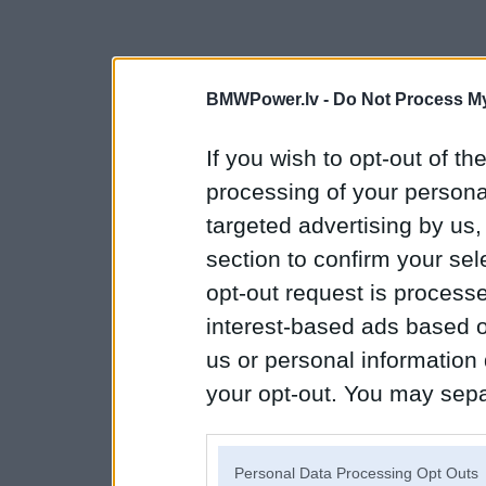
BMWPower.lv -
Do Not Process My
If you wish to opt-out of the
processing of your personal
targeted advertising by us
section to confirm your sel
opt-out request is proces
interest-based ads based o
us or personal information d
your opt-out. You may separ
disclosure of your personal
IAB’s list of downstream pa
Personal Data Processing Opt Outs