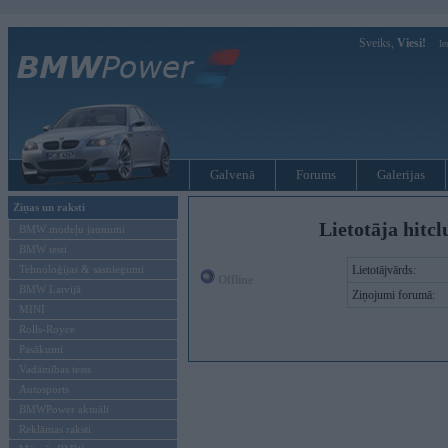
Sveiks,
Viesi!
Ie
Galvenā
Forums
Galerijas
Ziņas un raksti
Lietotāja hitcl
BMW modeļu jaunumi
BMW testi
Tehnoloģijas & sasniegumi
Lietotājvārds:
Offline
BMW Latvijā
Ziņojumi forumā:
MINI
Rolls-Royce
Pasākumi
Vadāmības tests
Autosports
BMWPower aktuāli
Reklāmas raksti