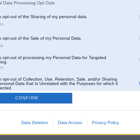
l Data Processing Opt Outs
o opt-out of the Sharing of my personal data.
In
o opt-out of the Sale of my Personal Data.
In
to opt-out of processing my Personal Data for Targeted
ing.
In
o opt-out of Collection, Use, Retention, Sale, and/or Sharing
ersonal Data that Is Unrelated with the Purposes for which it
lected.
Out
CONFIRM
 un nav saistīts ar
Galvena
|
Forums
|
Galerijas
|
Reģistrācija
|
Lietotaāji
|
Meklētājs
|
Reklā
Data Deletion
Data Access
Privacy Policy