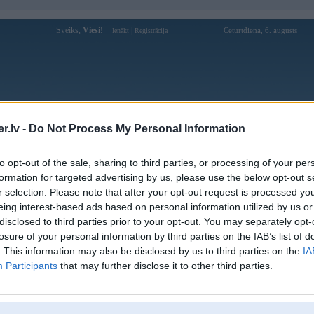
Sveiks,
Viesi!
|
Ceturtdiena, 6. augusts
Ienākt
Reģistrācija
Forums
Galerijas
Reģistrācija
Lietotāji
Meklētājs
.lv -
Do Not Process My Personal Information
Lietotāja hitclubexpress profils
to opt-out of the sale, sharing to third parties, or processing of your per
formation for targeted advertising by us, please use the below opt-out s
Lietotājvārds:
hitclubexpress
r selection. Please note that after your opt-out request is processed y
eing interest-based ads based on personal information utilized by us or
Ziņojumi forumā:
0
disclosed to third parties prior to your opt-out. You may separately opt-
Pēdējie ziņojumi forumā
[
]
losure of your personal information by third parties on the IAB’s list of
. This information may also be disclosed by us to third parties on the
IA
Participants
that may further disclose it to other third parties.