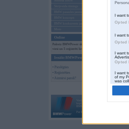
Mēneša BMW
Persona
Sērijveida tūnings
BMW pasaules jaunumi
I want t
BMW koncepti
Opted 
BMW konkurentu jaunumi
Moto
I want t
Online
Opted 
Pašreiz BMWPower skatās 315
viesi un 5 reģistrēti lietotāji.
I want 
Advertis
Ienākt BMWPower
Opted 
• Pieslēgties
• Reģistrēties
I want t
of my P
• Aizmirsi paroli?
was col
Opted 
Vortāls BMWPower.lv darbojas
kopš 2002. gada 14. maija. Tas nav auto klubs
BMW AG.
Par BMWPower
|
Kontakti
|
Reklāma