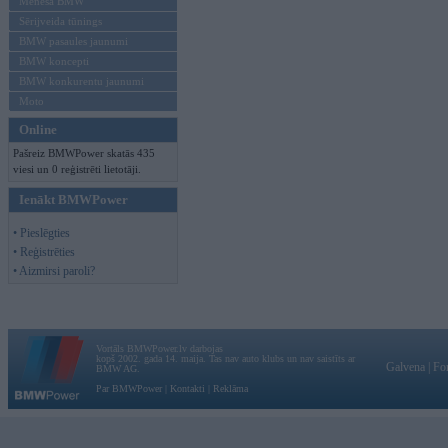
Mēneša BMW
Sērijveida tūnings
BMW pasaules jaunumi
BMW koncepti
BMW konkurentu jaunumi
Moto
Online
Pašreiz BMWPower skatās 435
viesi un 0 reģistrēti lietotāji.
Ienākt BMWPower
• Pieslēgties
• Reģistrēties
• Aizmirsi paroli?
Vortāls BMWPower.lv darbojas
kopš 2002. gada 14. maija. Tas nav auto klubs un nav saistīts ar
Galvena
|
Fo
BMW AG.
Par BMWPower
|
Kontakti
|
Reklāma