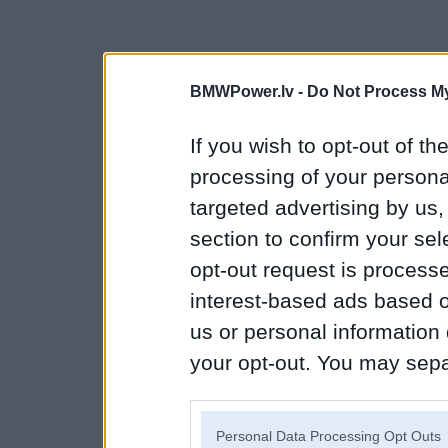
BMWPower.lv -
Do Not Process My
If you wish to opt-out of the
processing of your personal
targeted advertising by us
section to confirm your sel
opt-out request is proces
interest-based ads based o
us or personal information d
your opt-out. You may separ
disclosure of your personal
IAB’s list of downstream pa
Personal Data Processing Opt Outs