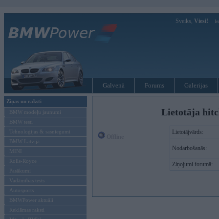
Sveiks,
Viesi!
Ie
Galvenā
Forums
Galerijas
Ziņas un raksti
Lietotāja hit
BMW modeļu jaunumi
BMW testi
Tehnoloģijas & sasniegumi
Lietotājvārds:
Offline
BMW Latvijā
Nodarbošanās:
MINI
Rolls-Royce
Ziņojumi forumā:
Pasākumi
Vadāmības tests
Autosports
BMWPower aktuāli
Reklāmas raksti