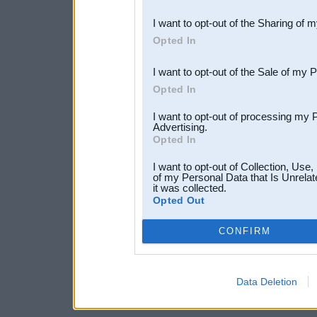
also be disclosed by us to 
I want to opt-out of the Sharing of 
Downstream Participants
th
Opted In
third parties.
I want to opt-out of the Sale of my 
Opted In
I want to opt-out of processing my 
Advertising.
Opted In
I want to opt-out of Collection, Use
of my Personal Data that Is Unrelat
it was collected.
Opted Out
CONFIRM
Data Deletion